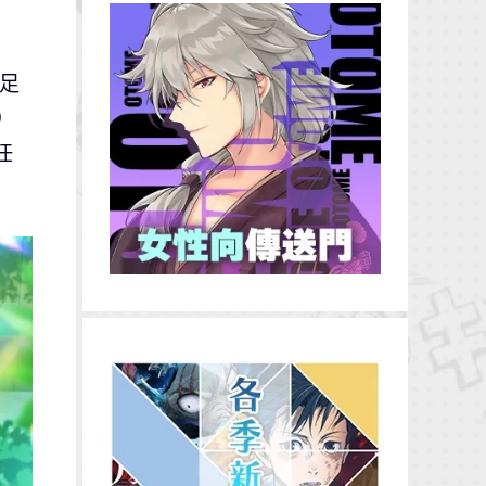
內足
）
任