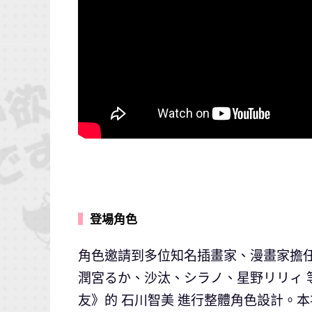
▍
登場角色
角色邀請到多位知名插畫家、漫畫家擔
潤宮るか、沙汰、シラノ、星野リリィ 等，並由
友》的 石川智美 進行整體角色設計。本次