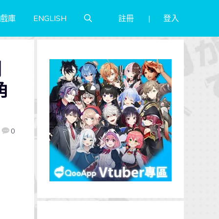
註冊
登入
戲庫
ENGLISH
劃
角
0