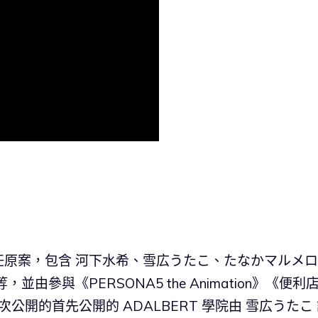
任原案，包含 河下水希、雪広うたこ、たなかマルメ
參與《PERSONA5 the Animation》《便利
公開的首先公開的 ADALBERT 學院由 雪広うたこ