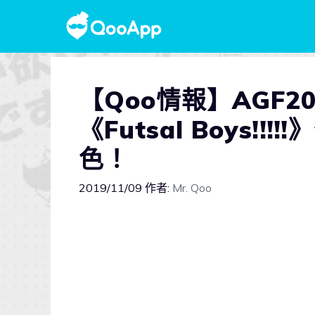
【Qoo情報】AGF2
《Futsal Boys
色！
2019/11/09
作者:
Mr. Qoo