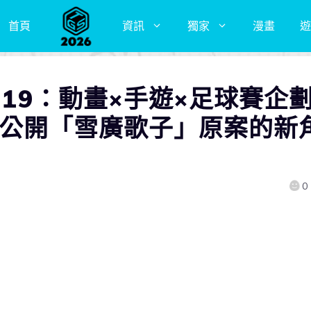
首頁
資訊
獨家
漫畫
遊
019：動畫×手遊×足球賽企
!!!!!》公開「雪廣歌子」原案的新
0