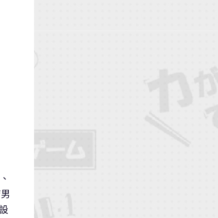
ロ、
店男
 設