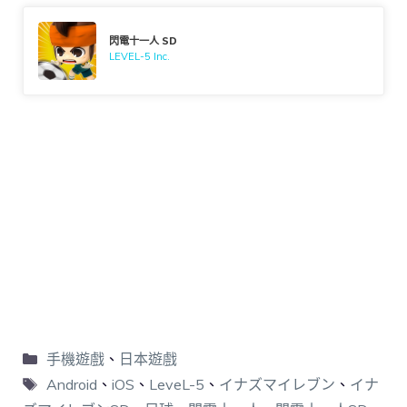
閃電十一人 SD
LEVEL-5 Inc.
手機遊戲
、
日本遊戲
Android
、
iOS
、
LeveL-5
、
イナズマイレブン
、
イナ