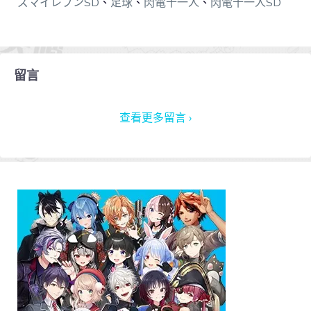
ズマイレブンSD
、
足球
、
閃電十一人
、
閃電十一人SD
留言
查看更多留言 ›