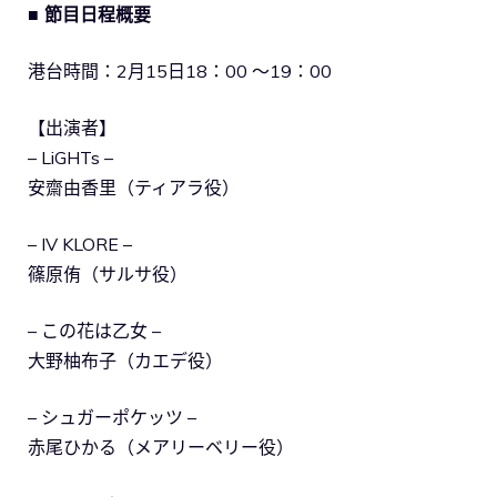
■ 節目日程概要
港台時間：2月15日18：00 ～19：00
【出演者】
– LiGHTs –
安齋由香里（ティアラ役）
– IV KLORE –
篠原侑（サルサ役）
– この花は乙女 –
大野柚布子（カエデ役）
– シュガーポケッツ –
赤尾ひかる（メアリーベリー役）