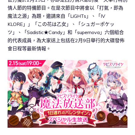
情人節的特備節目。在是次節目中將會以「打氣，即為
魔法之源」為題，邀請來自「LiGHTs」、「IV
KLORE」」「この花は乙女」、「シュガーポケッ
ツ」、「Sadistic★Candy」和「supernova」六個組合
的代表成員，為大家送上包括在2月9日舉行的大碟發佈
會日程等最新情報。