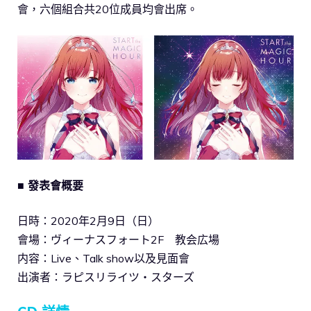
會，六個組合共20位成員均會出席。
■ 發表會概要
日時：2020年2月9日（日）
會場：ヴィーナスフォート2F 教会広場
内容：Live、Talk show以及見面會
出演者：ラピスリライツ・スターズ