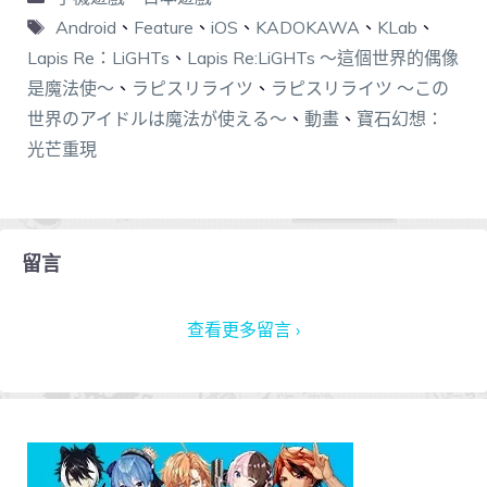
Android
、
Feature
、
iOS
、
KADOKAWA
、
KLab
、
Lapis Re：LiGHTs
、
Lapis Re:LiGHTs ～這個世界的偶像
是魔法使～
、
ラピスリライツ
、
ラピスリライツ ～この
世界のアイドルは魔法が使える～
、
動畫
、
寶石幻想：
光芒重現
留言
查看更多留言 ›