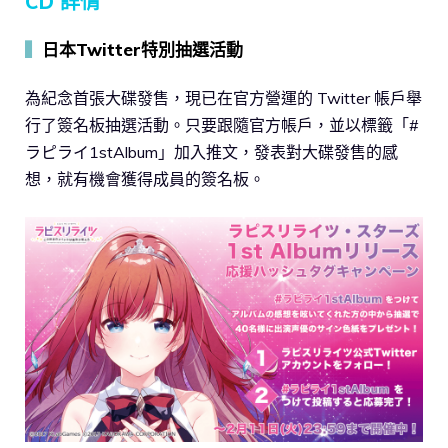
CD 詳情
▍
日本Twitter特別抽選活動
為紀念首張大碟發售，現已在官方營運的 Twitter 帳戶舉
行了簽名板抽選活動。只要跟隨官方帳戶，並以標籤「#
ラピライ1stAlbum」加入推文，發表對大碟發售的感
想，就有機會獲得成員的簽名板。