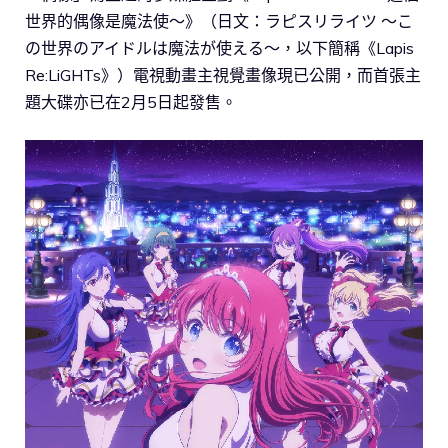
世界的偶像是魔法使～》（日文：ラピスリライツ ～こ
の世界のアイドルは魔法が使える～，以下簡稱《Lapis
Re:LiGHTs》）電視動畫主視覺畫像現已公開，而首張主
題大碟亦已在2月5日起發售。