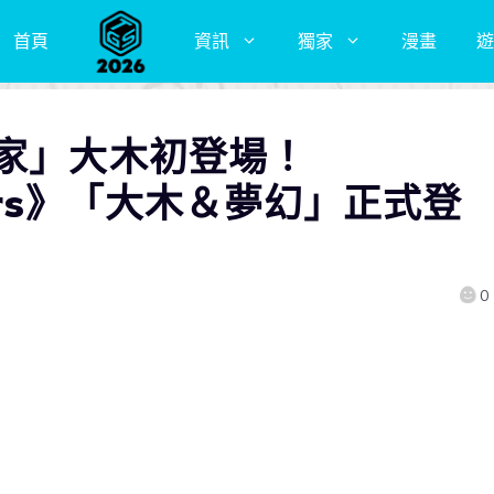
首頁
資訊
獨家
漫畫
遊
練家」大木初登場！
ters》「大木＆夢幻」正式登
0