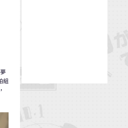
＆夢
拍組
，