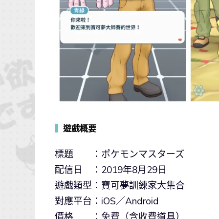
▍
遊戲概要
標題 ：ポケモンマスターズ
配信日 ：2019年8月29日
遊戲類型：寶可夢訓練家大集合
對應平台：iOS／Android
價格 ：免費（含收費道具）