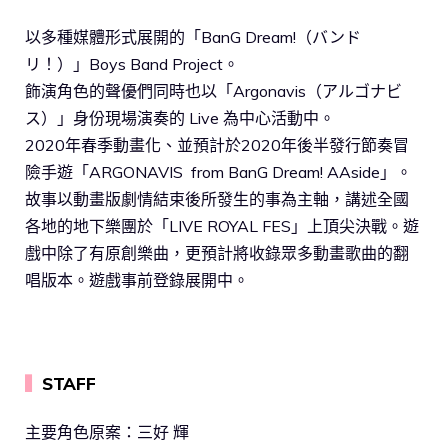
以多種媒體形式展開的「BanG Dream!（バンド
リ！）」Boys Band Project。
飾演角色的聲優們同時也以「Argonavis（アルゴナビ
ス）」身份現場演奏的 Live 為中心活動中。
2020年春季動畫化、並預計於2020年後半發行節奏冒
險手遊「ARGONAVIS from BanG Dream! AAside」。
故事以動畫版劇情結束後所發生的事為主軸，講述全國
各地的地下樂團於「LIVE ROYAL FES」上頂尖決戰。遊
戲中除了有原創樂曲，更預計將收錄眾多動畫歌曲的翻
唱版本。遊戲事前登錄展開中。
▍
STAFF
主要角色原案：三好 輝