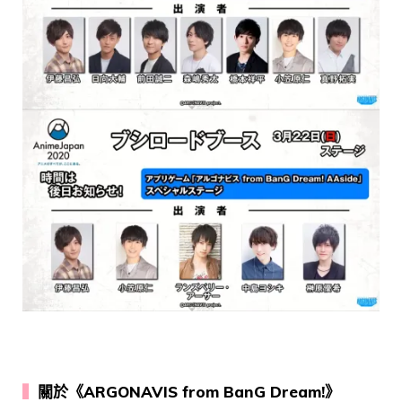
▍
關於《ARGONAVIS from BanG Dream!》