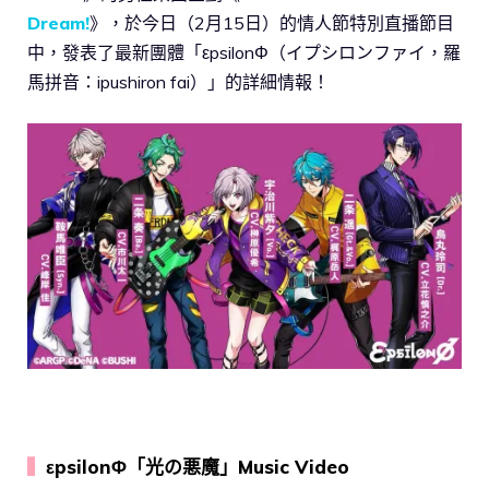
Dream!
》，於今日（2月15日）的情人節特別直播節目
中，發表了最新團體「εpsilonΦ（イプシロンファイ，羅
馬拼音：ipushiron fai）」的詳細情報！
▍
εpsilonΦ「光の悪魔」Music Video