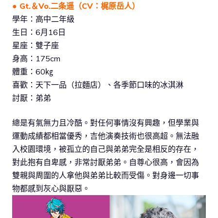
● Gt.＆Vo.二条遥（CV：梶原岳人）
學年：高中二年級
生日：6月16日
星座：雙子座
身高：175cm
體重：60㎏
喜歡：天下一品（拉麵店）、各季節口味的冰淇淋
討厭：弟弟
總是有氣無力且冷酷。對任何事情沒有興趣，但學業與
運動成績都相當優秀，吉他演奏技術也很高超。無法融
入校園環境，被孤立的自己與弟弟完全是相反的存在，
對此抱有自卑感，非常討厭弟弟。自尊心很高，會因為
雙親與周圍的人拿他與弟弟比較而受傷。對身邊一切事
物都感到灰心與厭惡。