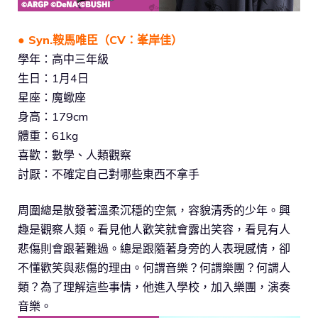
● Syn.鞍馬唯臣（CV：峯岸佳）
學年：高中三年級
生日：1月4日
星座：魔蠍座
身高：179cm
體重：61kg
喜歡：數學、人類觀察
討厭：不確定自己對哪些東西不拿手
周圍總是散發著溫柔沉穩的空氣，容貌清秀的少年。興
趣是觀察人類。看見他人歡笑就會露出笑容，看見有人
悲傷則會跟著難過。總是跟隨著身旁的人表現感情，卻
不懂歡笑與悲傷的理由。何謂音樂？何謂樂團？何謂人
類？為了理解這些事情，他進入學校，加入樂團，演奏
音樂。