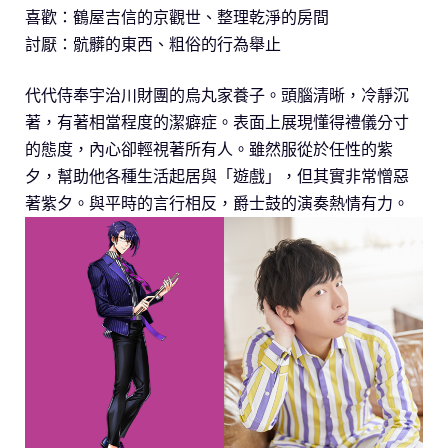
喜歡：鶴屋吉信的京觀世、整理乾淨的房間
討厭：骯髒的東西、粗俗的行為舉止
代代侍奉宇治川財團的烏丸家養子。頭腦清晰，冷靜沉
著，有著相當程度的潔癖症。表面上展現懂得禮儀分寸
的態度，內心卻輕視著所有人。雖然服從於任性的紫
夕，幫助他各種生活起居與「遊戲」，但其實非常憎惡
著紫夕。與平時的言行相反，爵士鼓的演奏熱情有力。