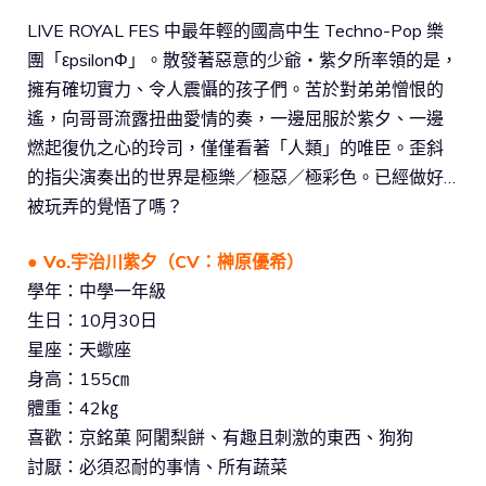
LIVE ROYAL FES 中最年輕的國高中生 Techno-Pop 樂
團「εpsilonΦ」。散發著惡意的少爺・紫夕所率領的是，
擁有確切實力、令人震懾的孩子們。苦於對弟弟憎恨的
遙，向哥哥流露扭曲愛情的奏，一邊屈服於紫夕、一邊
燃起復仇之心的玲司，僅僅看著「人類」的唯臣。歪斜
的指尖演奏出的世界是極樂／極惡／極彩色。已經做好…
被玩弄的覺悟了嗎？
● Vo.宇治川紫夕（CV：榊原優希）
學年：中學一年級
生日：10月30日
星座：天蠍座
身高：155㎝
體重：42㎏
喜歡：京銘菓 阿闍梨餅、有趣且刺激的東西、狗狗
討厭：必須忍耐的事情、所有蔬菜