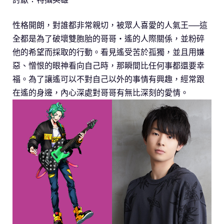
性格開朗，對誰都非常親切，被眾人喜愛的人氣王──這
全都是為了破壞雙胞胎的哥哥・遙的人際關係，並粉碎
他的希望而採取的行動。看見遙受苦於孤獨，並且用嫌
惡、憎恨的眼神看向自己時，那瞬間比任何事都還要幸
福。為了讓遙可以不對自己以外的事情有興趣，經常跟
在遙的身邊，內心深處對哥哥有無比深刻的愛情。