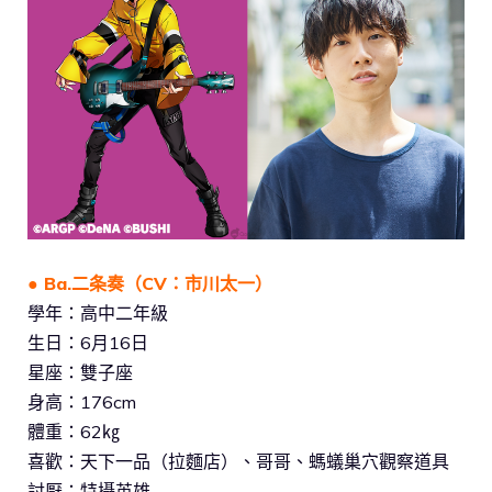
● Ba.二条奏（CV：市川太一）
學年：高中二年級
生日：6月16日
星座：雙子座
身高：176cm
體重：62㎏
喜歡：天下一品（拉麵店）、哥哥、螞蟻巢穴觀察道具
討厭：特攝英雄