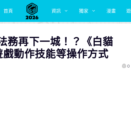
首頁
資訊
獨家
漫畫
遊
堂法務再下一城！？《白貓
變更遊戲動作技能等操作方式
0