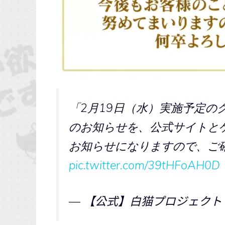
「2月19日（水）実施予定の
のお知らせを、公式サイトと
お知らせになりますので、ご
pic.twitter.com/39tHFoAH0D
— 【公式】白猫プロジェクト (@wc