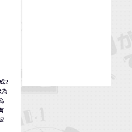
成2
級為
為
有
彼