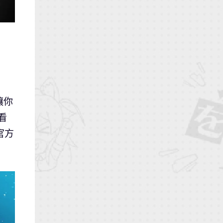
讓你
看
官方