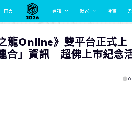
首頁
資訊
獨家
漫畫
遊
之龍Online》雙平台正式上
連合」資訊 超佛上市紀念
0