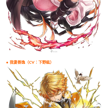
● 我妻善逸（CV：下野紘）