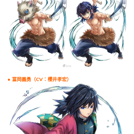
● 冨岡義勇（CV：櫻井孝宏）