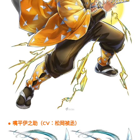
● 嘴平伊之助（CV：松岡禎丞）