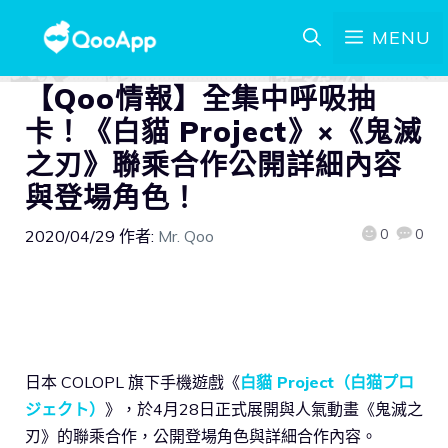
MENU
【Qoo情報】全集中呼吸抽
卡！《白貓 Project》×《鬼滅
之刃》聯乘合作公開詳細內容
與登場角色！
0
0
2020/04/29
作者:
Mr. Qoo
日本 COLOPL 旗下手機遊戲《
白貓 Project（白猫プロ
ジェクト）
》，於4月28日正式展開與人氣動畫《鬼滅之
刃》的聯乘合作，公開登場角色與詳細合作內容。