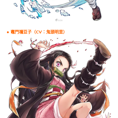
● 竈門禰豆子（CV：鬼頭明里）