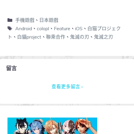
手機遊戲
、
日本遊戲
Android
、
colopl
、
Feature
、
iOS
、
白猫プロジェク
ト
、
白貓project
、
聯乘合作
、
鬼滅の刃
、
鬼滅之刃
留言
查看更多留言 ›