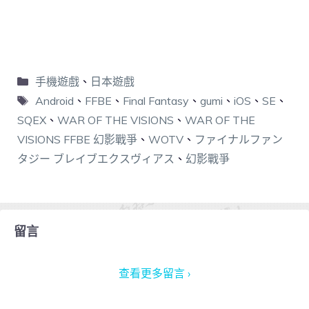
手機遊戲
、
日本遊戲
Android
、
FFBE
、
Final Fantasy
、
gumi
、
iOS
、
SE
、
SQEX
、
WAR OF THE VISIONS
、
WAR OF THE
VISIONS FFBE 幻影戰爭
、
WOTV
、
ファイナルファン
タジー ブレイブエクスヴィアス
、
幻影戰爭
留言
查看更多留言 ›