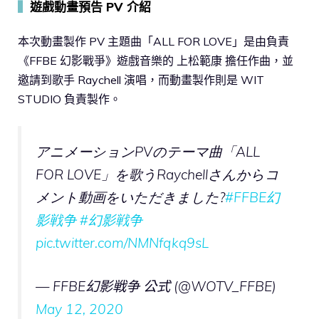
▍
遊戲動畫預告 PV 介紹
本次動畫製作 PV 主題曲「ALL FOR LOVE」是由負責
《FFBE 幻影戰爭》遊戲音樂的 上松範康 擔任作曲，並
邀請到歌手 Raychell 演唱，而動畫製作則是 WIT
STUDIO 負責製作。
アニメーションPVのテーマ曲「ALL
FOR LOVE」を歌うRaychellさんからコ
メント動画をいただきました?
#FFBE幻
影戦争
#幻影戦争
pic.twitter.com/NMNfqkq9sL
— FFBE幻影戦争 公式 (@WOTV_FFBE)
May 12, 2020