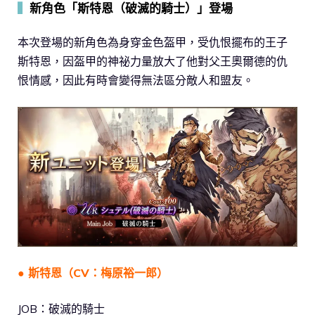
▍
新角色「斯特恩（破滅的騎士）」登場
本次登場的新角色為身穿金色盔甲，受仇恨擺布的王子
斯特恩，因盔甲的神祕力量放大了他對父王奧爾德的仇
恨情感，因此有時會變得無法區分敵人和盟友。
● 斯特恩（CV：梅原裕一郎）
JOB：破滅的騎士