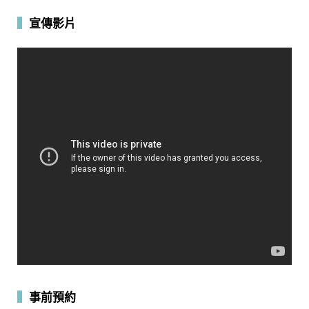
▍
宣傳影片
▍
事前預約