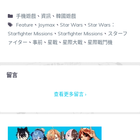
手機遊戲
、
資訊
、
韓國遊戲
Feature
、
Joymax
、
Star Wars
、
Star Wars：
Starfighter Missions
、
Starfighter Missions
、
スターフ
ァイター
、
事前
、
星戰
、
星際大戰
、
星際戰鬥機
留言
查看更多留言 ›