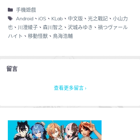
手機遊戲
Android
、
iOS
、
KLab
、
中文版
、
光之戰記
、
小山力
也
、
川澄綾子
、
森川智之
、
沢城みゆき
、
禍つヴァール
ハイト
、
移動怪獸
、
鳥海浩輔
留言
查看更多留言 ›