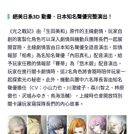
▍
絕美日系3D 動畫．日本知名聲優完整演出！
《光之戰記》由「生田美和」原作的主線劇情，玩家自
創的客製化角色可以深入劇情與機動兵團隊長們一起展
開冒險，主線劇情皆由日本知名聲優全語音演出，如情
報部「帕希」為名知名聲優「內田真礼」配音演出，給
予玩家任務的情報部「賽蒂」為「悠木碧」配音演出，
玩家在進行關卡劇情時，這2名角色將會隨時陪伴玩家一
起探索光の秘密。此外，機動兵團中六名隊長皆由知名
聲優擔任（CV：小山力也、川澄綾子、森川智之、柿原
徹也、沢城みゆき、鳥海浩輔），上線時也會開放特別
關卡讓玩家窺探隊長們的內心故事。