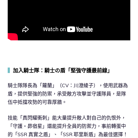
▍
加入騎士隊：騎士の盾「堅強守護最前線」
騎士隊隊長為「蘿蘭」（CV：川澄綾子），使用武器為
盾，提供堅強的防禦，承受敵方攻擊並守護隊員，是隊
伍中抵擋攻勢的可靠厚牆。
技能「真閃耀衝刺」能大量提升敵人對自己的仇恨外，
「守護‧昴宿星」還能提升全員的防禦力，事前轉蛋中
的「SSR 真實之盾」、「SSR 耶里斯盾」為最佳選擇！