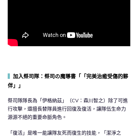
▍
加入祭司隊：祭司の魔導書「「完美治癒受傷的夥
伴」」
祭司隊隊長為「伊格納茲」（CV：森川智之）除了可進
行攻擊，還擅長替隊員進行回復及復活，讓隊伍生命力
源源不絕的重要命脈角色。
「復活」是唯一能讓隊友死而復生的技能，「潔淨之