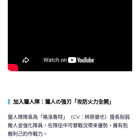
▍
加入獵人隊：獵人の強刃「攻防火力全開」
獵人隊隊長為「格洛魯特」（CV：柿原徹也）擅長削弱
敵人並強化隊員，在隊伍中可替戰況帶來優勢，擁有剋
敵利己的作戰力。