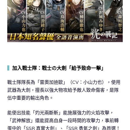
▍
加入戰士隊：戰士の大劍「給予致命一擊」
戰士隊隊長為「雷奧加迪歐」（CV：小山力也），使用
武器為大劍，擅長以強大物攻給予敵人致命傷害，是隊
伍中重要的輸出角色。
能使出技能「灼光兩斷斬」能施展強力的火焰攻擊，
「武神解放」還能提高自身一段時間的攻擊力，事前轉
蛋中的「SSR 真實大劍」、「SSR 勇氣之劍」為首選！