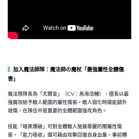
▍
加入魔法師隊：魔法師の魔杖「最強屬性全體傷
害」
魔法隊隊長為「尤爾金」（CV：鳥海浩輔），擅長以最
強魔攻給予敵人範圍的屬性傷害，敵人弱化時還能額外
增傷，在隊伍中是重要的全體範圍強攻角色。
技能「暗黑爆破」可對全體敵人施展華麗的闇屬性傷
害，「能力吸收」還可藉由攻擊回復自身血量，事前轉