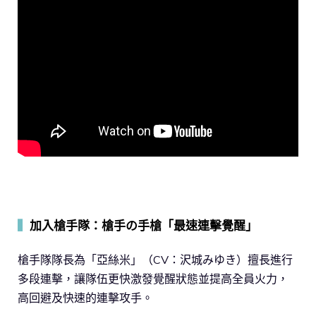
▍
加入槍手隊：槍手の手槍「最速連擊覺醒」
槍手隊隊長為「亞絲米」（CV：沢城みゆき）擅長進行
多段連擊，讓隊伍更快激發覺醒狀態並提高全員火力，
高回避及快速的連擊攻手。