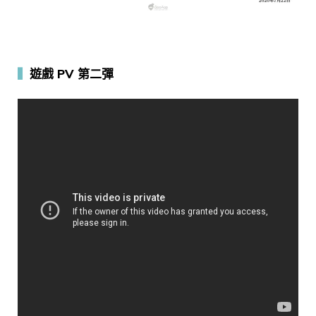
▍
遊戲 PV 第二彈