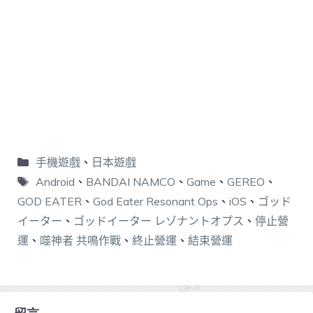
手機遊戲
、
日本遊戲
Android
、
BANDAI NAMCO
、
Game
、
GEREO
、
GOD EATER
、
God Eater Resonant Ops
、
iOS
、
ゴッド
イーター
、
ゴッドイーター レゾナントオプス
、
停止營
運
、
噬神者 共鳴作戰
、
終止營運
、
結束營運