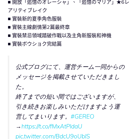
■ 開放「追憶のオレーシャ」、「追憶のマリア」★6レ
アリティブレイク
■ 實裝新的夏季角色服裝
■ 實裝主線劇情第2篇最終章
■ 實裝禁忌領域踏破作戰以及主角新服裝和神機
■ 實裝ボウショク完結篇
公式ブログにて、運営チーム一同からの
メッセージを掲載させていただきまし
た。
終了までの短い間ではございますが、
引き続きお楽しみいただけますよう運
営してまいります。
#GEREO
→
https://t.co/fMxAtPldaU
pic.twitter.com/BdcU9oUblS