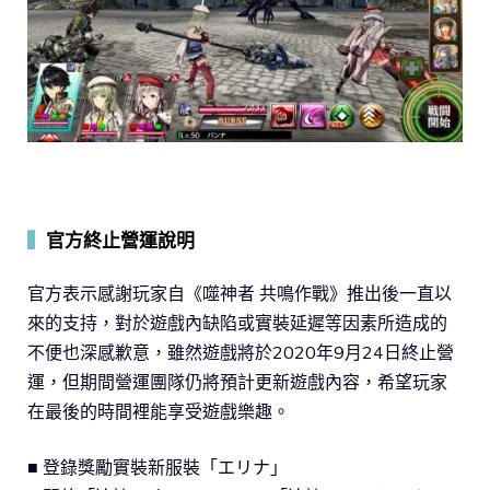
▍
官方終止營運說明
官方表示感謝玩家自《噬神者 共鳴作戰》推出後一直以
來的支持，對於遊戲內缺陷或實裝延遲等因素所造成的
不便也深感歉意，雖然遊戲將於2020年9月24日終止營
運，但期間營運團隊仍將預計更新遊戲內容，希望玩家
在最後的時間裡能享受遊戲樂趣。
■ 登錄獎勵實裝新服裝「エリナ」