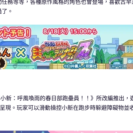
動任務等等，各種原作風格的角色也會登場，喜歡古早
過了。
筆小新：呼風喚雨的春日部跑壘員！！》所改編推出，
 呈現。玩家可以滑動操控小新在跑步時躲避障礙物並