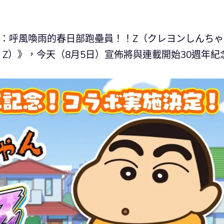
筆小新：呼風喚雨的春日部跑壘員！！Z（クレヨンしんち
! Z）》，今天（8月5日）宣佈將與連載開始30週年紀