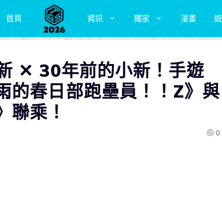
首頁
資訊
獨家
漫畫
遊
新 ✕ 30年前的小新！手遊
雨的春日部跑壘員！！Z》與
》聯乘！
0