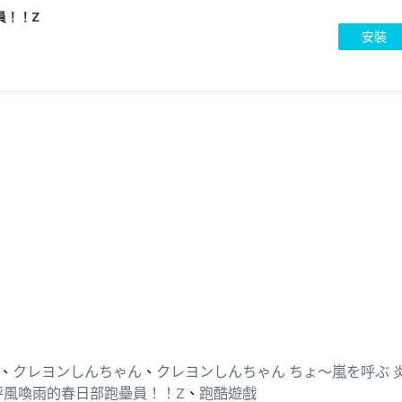
員！！Z
安裝
、
クレヨンしんちゃん
、
クレヨンしんちゃん ちょ～嵐を呼ぶ 
呼風喚雨的春日部跑壘員！！Z
、
跑酷遊戲