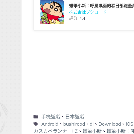
蠟筆小新：呼風喚雨的春日部跑壘
株式会社ブシロード
評分:
4.4
手機遊戲
、
日本遊戲
Android
、
bushiroad
、
dl
、
Download
、
iOS
カスカベランナー!! Z
、
蠟筆小新
、
蠟筆小新：