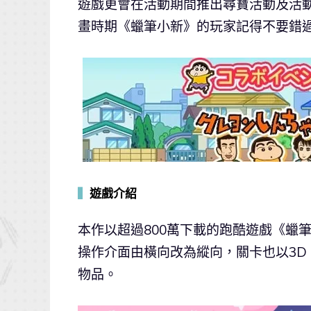
遊戲更會在活動期間推出尋寶活動及活
畫時期《蠟筆小新》的玩家記得不要錯
▍
遊戲介紹
本作以超過800萬下載的跑酷遊戲《蠟
操作介面由橫向改為縱向，關卡也以3D
物品。