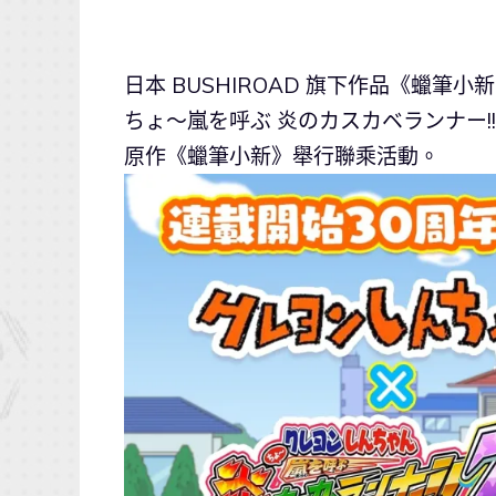
日本 BUSHIROAD 旗下作品《蠟
ちょ～嵐を呼ぶ 炎のカスカベランナー!
原作《蠟筆小新》舉行聯乘活動。