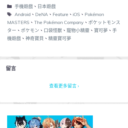
手機遊戲
、
日本遊戲
Android
、
DeNA
、
Feature
、
iOS
、
Pokémon
MASTERS
、
The Pokémon Company
、
ポケットモンス
ター
、
ポケモン
、
口袋怪獸
、
寵物小精靈
、
寶可夢
、
手
機遊戲
、
神奇寶貝
、
精靈寶可夢
留言
查看更多留言 ›