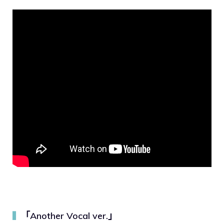
「Another Vocal ver.」
▍