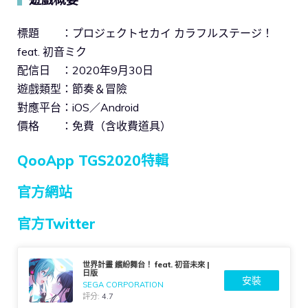
標題 ：プロジェクトセカイ カラフルステージ！
feat. 初音ミク
配信日 ：2020年9月30日
遊戲類型：節奏＆冒險
對應平台：iOS／Android
價格 ：免費（含收費道具）
QooApp TGS2020特輯
官方網站
官方Twitter
世界計畫 繽紛舞台！ feat. 初音未來 |
日版
安裝
SEGA CORPORATION
評分:
4.7