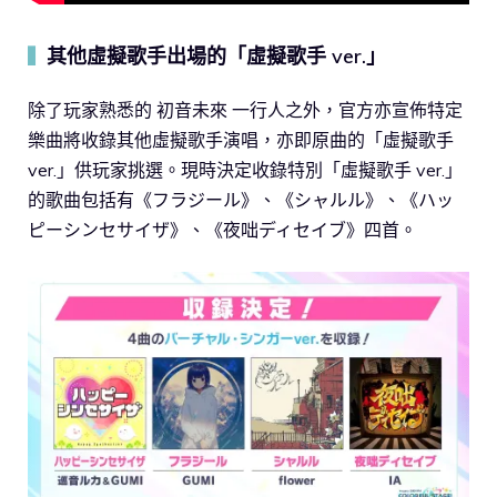
其他虛擬歌手出場的「虛擬歌手 ver.」
▍
除了玩家熟悉的 初音未來 一行人之外，官方亦宣佈特定
樂曲將收錄其他虛擬歌手演唱，亦即原曲的「虛擬歌手
ver.」供玩家挑選。現時決定收錄特別「虛擬歌手 ver.」
的歌曲包括有《フラジール》、《シャルル》、《ハッ
ピーシンセサイザ》、《夜咄ディセイブ》四首。