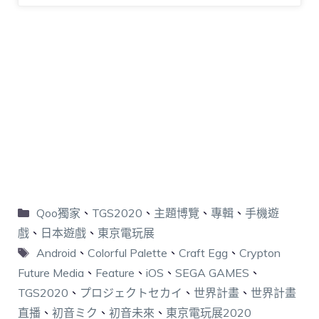
Qoo獨家
、
TGS2020
、
主題博覽
、
專輯
、
手機遊
戲
、
日本遊戲
、
東京電玩展
Android
、
Colorful Palette
、
Craft Egg
、
Crypton
Future Media
、
Feature
、
iOS
、
SEGA GAMES
、
TGS2020
、
プロジェクトセカイ
、
世界計畫
、
世界計畫
直播
、
初音ミク
、
初音未來
、
東京電玩展2020