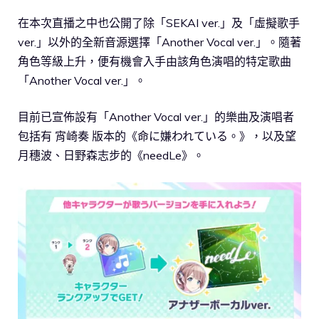
在本次直播之中也公開了除「SEKAI ver.」及「虛擬歌手
ver.」以外的全新音源選擇「Another Vocal ver.」。隨著
角色等級上升，便有機會入手由該角色演唱的特定歌曲
「Another Vocal ver.」。
目前已宣佈設有「Another Vocal ver.」的樂曲及演唱者
包括有 宵崎奏 版本的《命に嫌われている。》，以及望
月穗波、日野森志步的《needLe》。