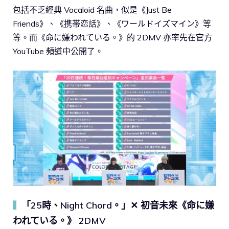
包括不乏經典 Vocaloid 名曲，似是《Just Be
Friends》、《携帯恋話》、《ワールドイズマイン》等
等。而《命に嫌われている。》的 2DMV 亦率先在官方
YouTube 頻道中公開了。
「25時、Night Chord。」✕ 初音未來《命に嫌
▍
われている。》 2DMV