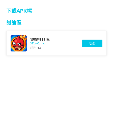
下載APK檔
討論區
怪物彈珠 | 日版
安裝
XFLAG, Inc.
評分:
4.3