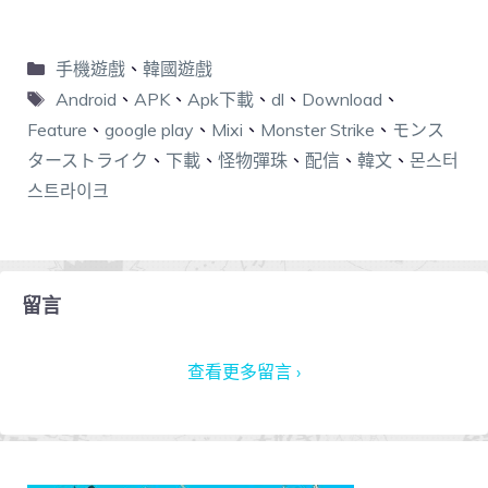
手機遊戲
、
韓國遊戲
Android
、
APK
、
Apk下載
、
dl
、
Download
、
Feature
、
google play
、
Mixi
、
Monster Strike
、
モンス
ターストライク
、
下載
、
怪物彈珠
、
配信
、
韓文
、
몬스터
스트라이크
留言
查看更多留言 ›