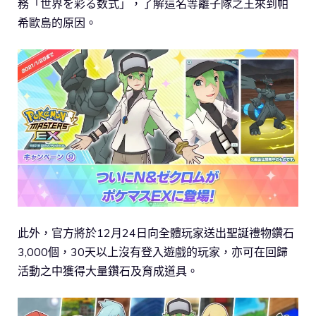
務「世界を彩る数式」，了解這名等離子隊之王來到帕
希歐島的原因。
此外，官方將於12月24日向全體玩家送出聖誕禮物鑽石
3,000個，30天以上沒有登入遊戲的玩家，亦可在回歸
活動之中獲得大量鑽石及育成道具。