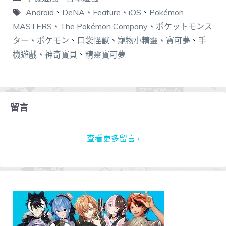
Android
、
DeNA
、
Feature
、
iOS
、
Pokémon
MASTERS
、
The Pokémon Company
、
ポケットモンス
ター
、
ポケモン
、
口袋怪獸
、
寵物小精靈
、
寶可夢
、
手
機遊戲
、
神奇寶貝
、
精靈寶可夢
留言
查看更多留言 ›