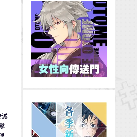
給滅
撃
理