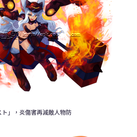
スト」，炎傷害再減敵人物防