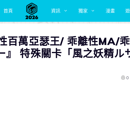
首頁
資訊
獨家
漫畫
遊
性百萬亞瑟王/ 乖離性MA/乖
ー』 特殊關卡「風之妖精ル
0