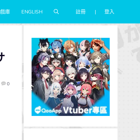
註冊
登入
戲庫
ENGLISH
サ
0