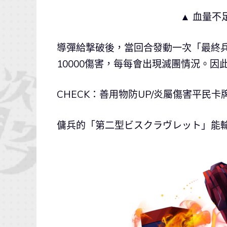
▲ 血量不
導彈給撃破後，當回合發動一次「最終兵器」
10000傷害，每每會出現滅團情況。
CHECK：善用物防UP/炎屬傷害平民卡
傭兵的「第二型ビスクラヴレット」能