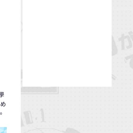
學
ゆめ
。