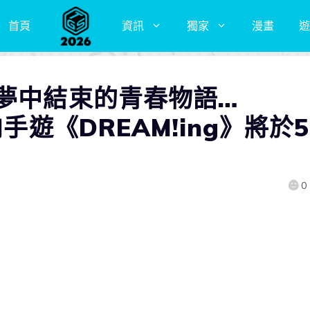
首頁
資訊
獨家
漫畫
遊
在夢中結束的青春物語…
手遊《DREAM!ing》將於5
0