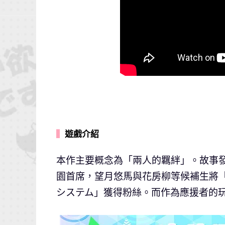
▍
遊戲介紹
本作主要概念為「兩人的羈絆」。故事
園首席，望月悠馬與花房柳等候補生將「
システム」獲得粉絲。而作為應援者的