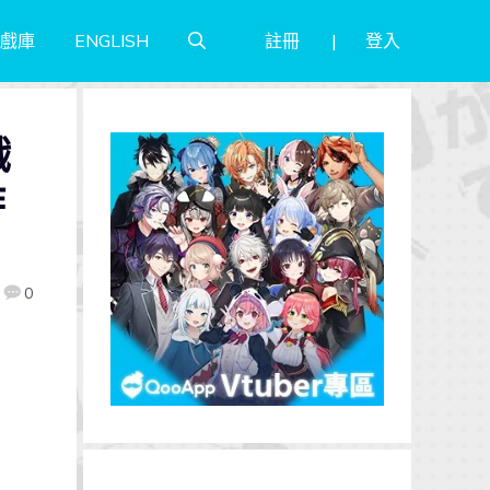
註冊
登入
戲庫
ENGLISH
戲
作
0