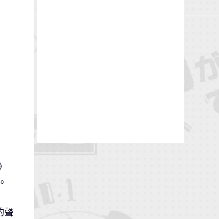
》
。
的聲