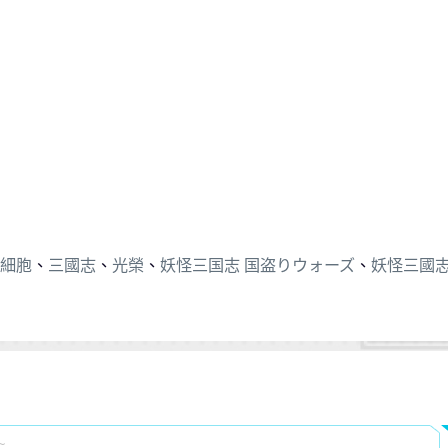
細胞
、
三國志
、
光榮
、
妖怪三国志 国盗りウォーズ
、
妖怪三國志