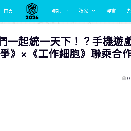
首頁
資訊
獨家
漫畫
遊
胞們一起統一天下！？手機遊
戰爭》×《工作細胞》聯乘合
0