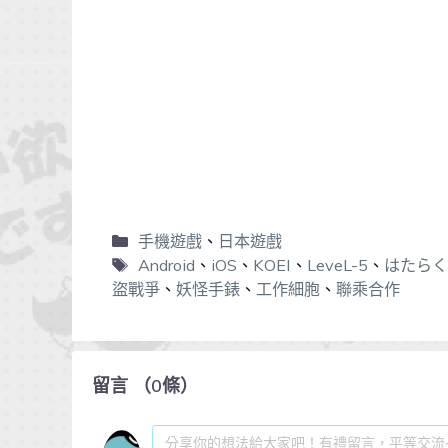
手機遊戲
、
日本遊戲
Android
、
iOS
、
KOEI
、
LeveL-5
、
はたらく
盜戰爭
、
妖怪手錶
、
工作細胞
、
聯乘合作
留言
（
0
條）