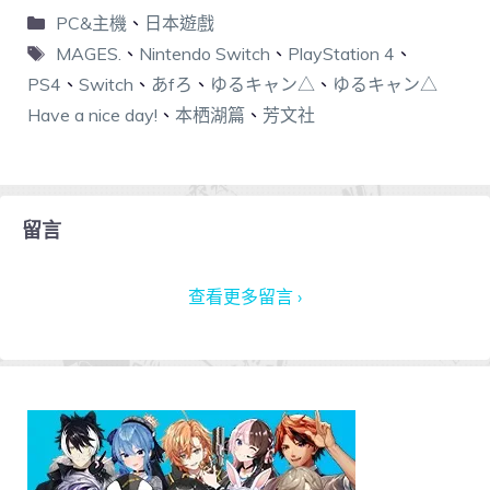
PC&主機
、
日本遊戲
MAGES.
、
Nintendo Switch
、
PlayStation 4
、
PS4
、
Switch
、
あfろ
、
ゆるキャン△
、
ゆるキャン△
Have a nice day!
、
本栖湖篇
、
芳文社
留言
查看更多留言 ›