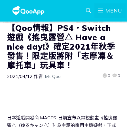
MENU
【Qoo情報】PS4・Switch
遊戲《搖曳露營△ Have a
nice day!》確定2021年秋季
發售！限定版將附「志摩凜＆
摩托車」玩具車！
0
0
2021/04/12
作者:
Mr. Qoo
日本遊戲開發商 MAGES. 日前宣布以電視動畫《搖曳露
營△（ゆるキャン△）》為主題的家用主機遊戲，正式