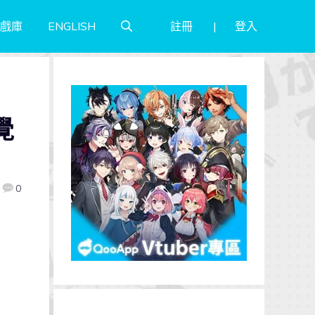
註冊
登入
戲庫
ENGLISH
》
覺
0