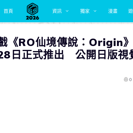
首頁
資訊
獨家
漫畫
遊
《RO仙境傳說：Origin
月28日正式推出 公開日版視
0