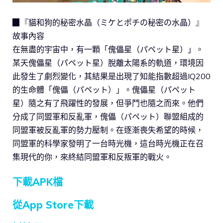
▉『貓和狗的秘密水晶（ミケとポチの秘密の水晶）』
故事內容
在無盡的宇宙中，有一顆「傀儡星（パペット星）」。
某天傀儡星（パペット星）脫離太陽系的軌道，環境因
此發生了劇烈變化，其結果是出現了知能指數超過IQ200
的生命體「傀儡（パペット）」。傀儡星（パペット
星）隨之有了飛躍性的發展，但爭鬥也隨之而來。他們
分成了同盟軍和反亂軍，傀儡（パペット）聯盟組成的
同盟軍被反亂軍的勢力壓制。在逐漸喪失希望的時候，
同盟軍的科學家發明了一台時光機，這台時光機正在召
集現代的你，來終結同盟軍和反叛軍的戰火。
下載APK檔
從App Store下載