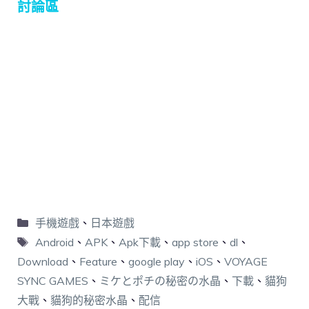
討論區
手機遊戲
、
日本遊戲
Android
、
APK
、
Apk下載
、
app store
、
dl
、
Download
、
Feature
、
google play
、
iOS
、
VOYAGE
SYNC GAMES
、
ミケとポチの秘密の水晶
、
下載
、
貓狗
大戰
、
貓狗的秘密水晶
、
配信