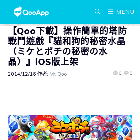
MENU
【Qoo下載】操作簡單的塔防
戰鬥遊戲『貓和狗的秘密水晶
（ミケとポチの秘密の水
晶）』iOS版上架
0
0
2014/12/16
作者:
Mr. Qoo