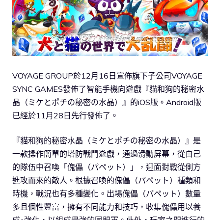
VOYAGE GROUP於12月16日宣佈旗下子公司VOYAGE
SYNC GAMES發佈了智能手機向遊戲『貓和狗的秘密水
晶（ミケとポチの秘密の水晶）』的iOS版。Android版
已經於11月28日先行發佈了。
『貓和狗的秘密水晶（ミケとポチの秘密の水晶）』是
一款操作簡單的塔防戰鬥遊戲，通過滑動屏幕，從自己
的隊伍中召喚「傀儡（パペット）」，迎面對戰從側方
進攻而來的敵人。根據召喚的傀儡（パペット）種類和
時機，戰況也有多種變化。出場傀儡（パペット）數量
多且個性豐富，擁有不同能力和技巧，收集傀儡用以養