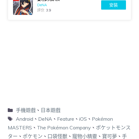
安裝
DeNA
評分:
3.9
手機遊戲
、
日本遊戲
Android
、
DeNA
、
Feature
、
iOS
、
Pokémon
MASTERS
、
The Pokémon Company
、
ポケットモンス
ター
、
ポケモン
、
口袋怪獸
、
寵物小精靈
、
寶可夢
、
手