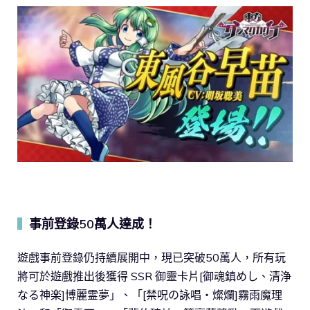
事前登錄50萬人達成！
▍
遊戲事前登錄仍持續展開中，現已突破50萬人，所有玩
將可於遊戲推出後獲得 SSR 御靈卡片[御魂鎮めし、清浄
なる神楽]博麗霊夢」、「[禁呪の詠唱・燦爛]霧雨魔理