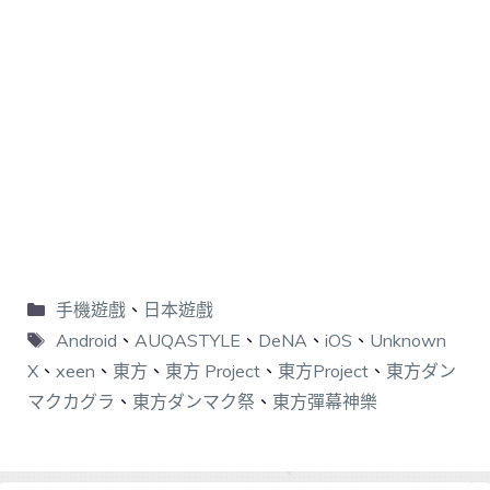
手機遊戲
、
日本遊戲
Android
、
AUQASTYLE
、
DeNA
、
iOS
、
Unknown
X
、
xeen
、
東方
、
東方 Project
、
東方Project
、
東方ダン
マクカグラ
、
東方ダンマク祭
、
東方彈幕神樂