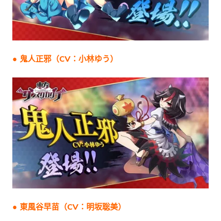
● 鬼人正邪（CV：小林ゆう）
● 東風谷早苗（CV：明坂聡美）