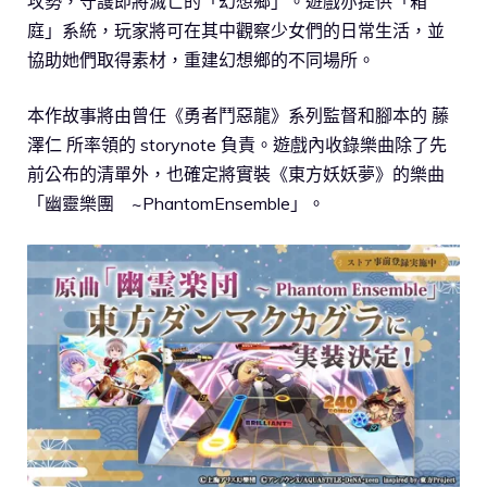
攻勢，守護即將滅亡的「幻想鄉」。遊戲亦提供「箱
庭」系統，玩家將可在其中觀察少女們的日常生活，並
協助她們取得素材，重建幻想鄉的不同場所。
本作故事將由曾任《勇者鬥惡龍》系列監督和腳本的 藤
澤仁 所率領的 storynote 負責。遊戲內收錄樂曲除了先
前公布的清單外，也確定將實裝《東方妖妖夢》的樂曲
「幽靈樂團 ~PhantomEnsemble」。