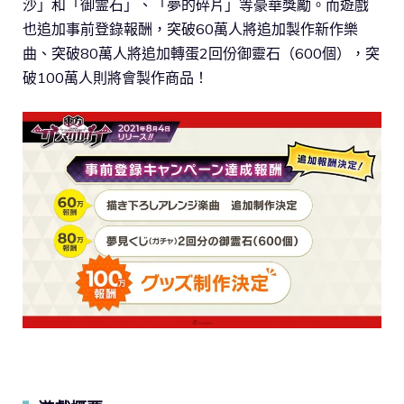
沙」和「御霊石」、「夢的碎片」等豪華獎勵。而遊戲
也追加事前登錄報酬，突破60萬人將追加製作新作樂
曲、突破80萬人將追加轉蛋2回份御靈石（600個），突
破100萬人則將會製作商品！