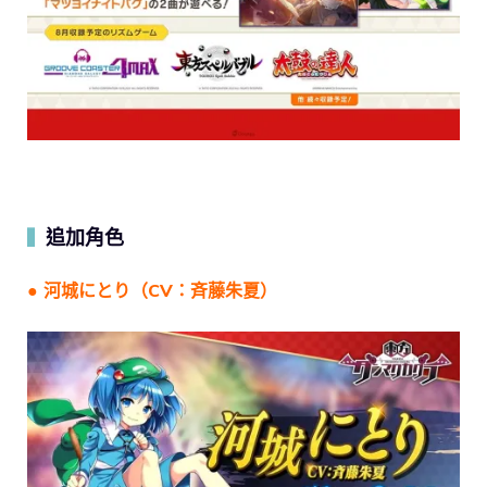
追加角色
▍
● 河城にとり（CV：斉藤朱夏）