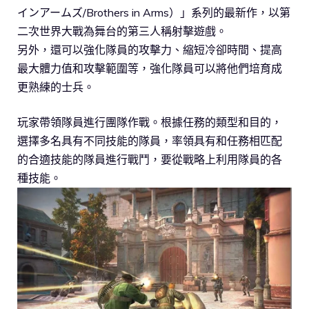
インアームズ/Brothers in Arms）」系列的最新作，以第
二次世界大戰為舞台的第三人稱射擊遊戲。
另外，還可以強化隊員的攻擊力、縮短冷卻時間、提高
最大體力值和攻擊範圍等，強化隊員可以將他們培育成
更熟練的士兵。
玩家帶領隊員進行團隊作戰。根據任務的類型和目的，
選擇多名具有不同技能的隊員，率領具有和任務相匹配
的合適技能的隊員進行戰鬥，要從戰略上利用隊員的各
種技能。