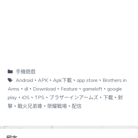
手機遊戲
Android
、
APK
、
Apk下載
、
app store
、
Brothers in
Arms
、
dl
、
Download
、
Feature
、
gameloft
、
google
play
、
iOS
、
TPS
、
ブラザーインアームズ
、
下載
、
射
擊
、
戰火兄弟連
、
榮耀戰場
、
配信