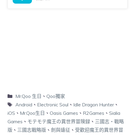
Mr.Qoo 生日
、
Qoo獨家
Android
、
Electronic Soul
、
Idle Dragon Hunter
、
iOS
、
Mr.Qoo生日
、
Oasis Games
、
R2Games
、
Sialia
Games
、
モテモテ魔王の異世界冒険録
、
三國志・戰略
版
、
三國志戰略版
、
劍與遠征
、
受歡迎魔王的異世界冒