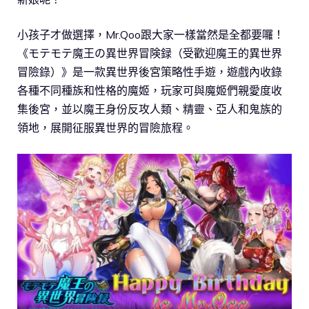
小孩子才做選擇，Mr.Qoo跟大家一樣當然是全都要囉！
《モテモテ魔王の異世界冒険録（受歡迎魔王的異世界
冒險錄）》是一款異世界後宮策略性手遊，遊戲內收錄
各種不同種族和性格的魔姬，玩家可與魔姬們親愛度收
集後宮，並以魔王身份反攻人類、精靈、亞人和鬼族的
領地，展開征服異世界的冒險旅程。