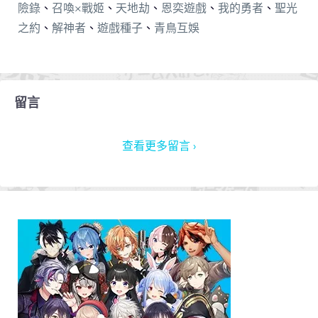
險錄
、
召喚×戰姬
、
天地劫
、
恩奕遊戲
、
我的勇者
、
聖光
之約
、
解神者
、
遊戲種子
、
青鳥互娛
留言
查看更多留言 ›