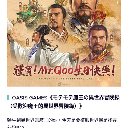
OASIS GAMES《モテモテ魔王の異世界冒険録
▍
（受歡迎魔王的異世界冒險錄）》
轉生到異世界當魔王的你，今天是要征服世界還是找尋
新娘呢？