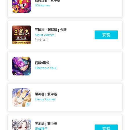
我的勇者 | 繁中版
R2Games
三國志・戰略版 | 台版
安裝
Sialia Games
評分:
3.1
召喚x戰姬
Electronic Soul
解神者 | 繁中版
Envoy Games
天地劫 | 繁中版
安裝
遊戲種子