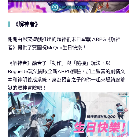
《解神者》
▍
謝謝由恩奕遊戲推出的超神祇末日聖戰 ARPG《解神
者》提供了賀圖祝Mr.Qoo生日快樂！
《解神者》融合了「動作」與「隨機」玩法，以
Roguelite玩法開啟全新ARPG體驗，加上豐富的劇情文
本和神明養成系統，身為預言之子的你一起來場綺麗荒
誕的眾神冒險吧！