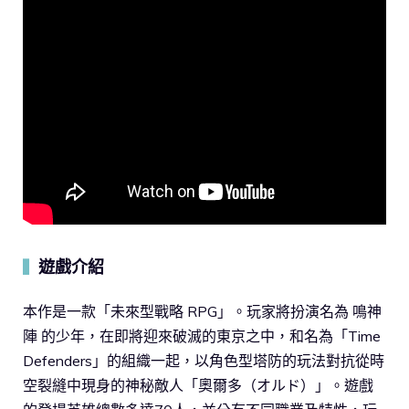
遊戲介紹
▍
本作是一款「未來型戰略 RPG」。玩家將扮演名為 鳴神
陣 的少年，在即將迎來破滅的東京之中，和名為「Time
Defenders」的組織一起，以角色型塔防的玩法對抗從時
空裂縫中現身的神秘敵人「奧爾多（オルド）」。遊戲