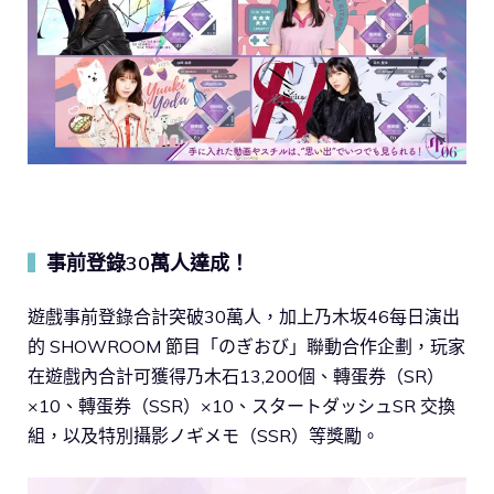
事前登錄30萬人達成！
▍
遊戲事前登錄合計突破30萬人，加上乃木坂46每日演出
的 SHOWROOM 節目「のぎおび」聯動合作企劃，玩家
在遊戲內合計可獲得乃木石13,200個、轉蛋券（SR）
×10、轉蛋券（SSR）×10、スタートダッシュSR 交換
組，以及特別攝影ノギメモ（SSR）等獎勵。