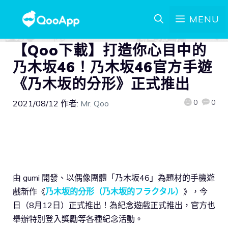
MENU
【Qoo下載】打造你心目中的
乃木坂46！乃木坂46官方手遊
《乃木坂的分形》正式推出
0
0
2021/08/12
作者:
Mr. Qoo
由 gumi 開發、以偶像團體「乃木坂46」為題材的手機遊
戲新作《
乃木坂的分形（乃木坂的フラクタル）
》，今
日（8月12日）正式推出！為紀念遊戲正式推出，官方也
舉辦特別登入獎勵等各種紀念活動。