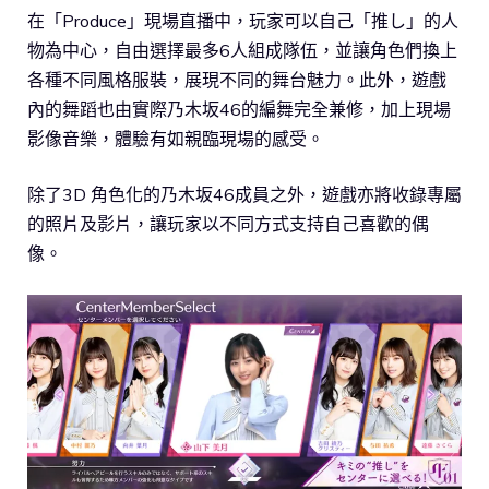
在「Produce」現場直播中，玩家可以自己「推し」的人
物為中心，自由選擇最多6人組成隊伍，並讓角色們換上
各種不同風格服裝，展現不同的舞台魅力。此外，遊戲
內的舞蹈也由實際乃木坂46的編舞完全兼修，加上現場
影像音樂，體驗有如親臨現場的感受。
除了3D 角色化的乃木坂46成員之外，遊戲亦將收錄專屬
的照片及影片，讓玩家以不同方式支持自己喜歡的偶
像。