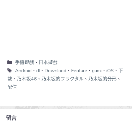
手機遊戲
、
日本遊戲
Android
、
dl
、
Download
、
Feature
、
gumi
、
iOS
、
下
載
、
乃木坂46
、
乃木坂的フラクタル
、
乃木坂的分形
、
配信
留言