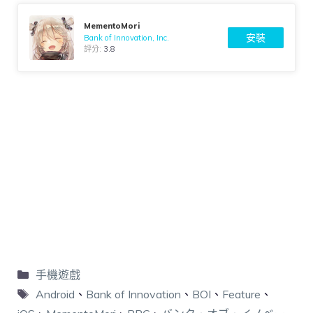
MementoMori
安裝
Bank of Innovation, Inc.
評分:
3.8
手機遊戲
Android
、
Bank of Innovation
、
BOI
、
Feature
、