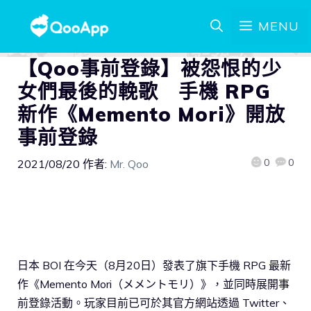
MENU
【Qoo事前登錄】被怨恨的少
女們最後的輓歌 手機 RPG
新作《Memento Mori》開放
事前登錄
0
0
2021/08/20
作者:
Mr. Qoo
日本 BOI 在今天（8月20日）發表了旗下手機 RPG 最新
作《Memento Mori（メメントモリ）》，並同時展開事
前登錄活動。玩家目前已可於其官方網站透過 Twitter、