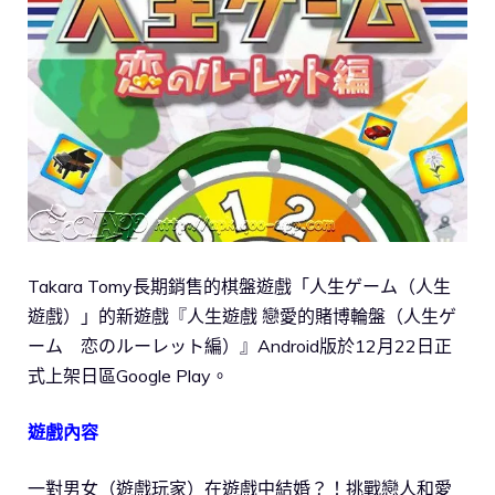
Takara Tomy長期銷售的棋盤遊戲「人生ゲーム（人生
遊戲）」的新遊戲『人生遊戲 戀愛的賭博輪盤（人生ゲ
ーム 恋のルーレット編）』Android版於12月22日正
式上架日區Google Play。
遊戲內容
一對男女（遊戲玩家）在遊戲中結婚？！挑戰戀人和愛