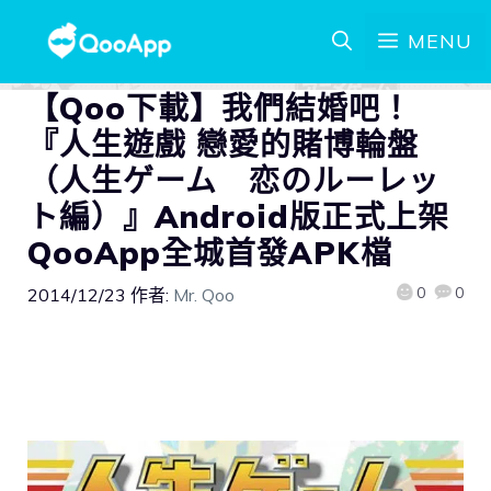
MENU
【Qoo下載】我們結婚吧！
『人生遊戲 戀愛的賭博輪盤
（人生ゲーム 恋のルーレッ
ト編）』Android版正式上架
QooApp全城首發APK檔
0
0
2014/12/23
作者:
Mr. Qoo