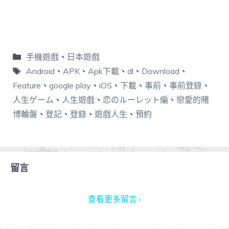
手機遊戲
、
日本遊戲
Android
、
APK
、
Apk下載
、
dl
、
Download
、
Feature
、
google play
、
iOS
、
下載
、
事前
、
事前登錄
、
人生ゲーム
、
人生遊戲
、
恋のルーレット編
、
戀愛的賭
博輪盤
、
登記
、
登錄
、
遊戲人生
、
預約
留言
查看更多留言 ›