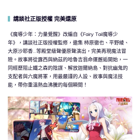
講談社正版授權 完美還原
▍
《魔導少年：力量覺醒》改編自《Fairy Tail魔導少
年》，講談社正版授權監修，邀集 柿原徹也、平野綾、
大原沙耶香…等殿堂級聲優原聲演出，完美再現魔法冒
險。故事將從露西與納茲的哈魯吉翁命運邂逅開始，一
同經歷阻止鐵之森的陰謀、解放迦爾納島、對抗幽鬼的
支配者與六魔將軍，用最嚴謹的人設、故事與魔法技
能，帶你重溫熱血沸騰的每個瞬間！