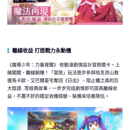
離線收益 打造戰力永動機
▍
《魔導少年：力量覺醒》 依動漫劇情設計冒險關卡，上
線闖關、離線躺賺！「冒險」玩法逐步參與哈克貝山救
援馬卡歐、艾巴爾豪宅奪回《日出》、阻止鐵之森的巨
大陰謀…等經典故事，一步步完成劇情即可提高離線收
益，不農不肝的穩定收穫經驗、裝備來培養隊伍。