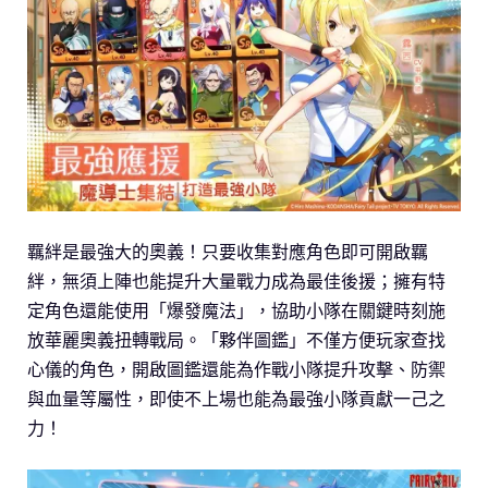
羈絆是最強大的奧義！只要收集對應角色即可開啟羈
絆，無須上陣也能提升大量戰力成為最佳後援；擁有特
定角色還能使用「爆發魔法」，協助小隊在關鍵時刻施
放華麗奧義扭轉戰局。「夥伴圖鑑」不僅方便玩家查找
心儀的角色，開啟圖鑑還能為作戰小隊提升攻擊、防禦
與血量等屬性，即使不上場也能為最強小隊貢獻一己之
力！