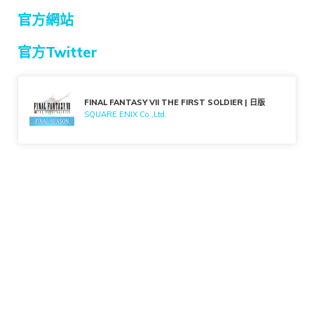
官方網站
官方Twitter
FINAL FANTASY VII THE FIRST SOLDIER | 日版
SQUARE ENIX Co.,Ltd.