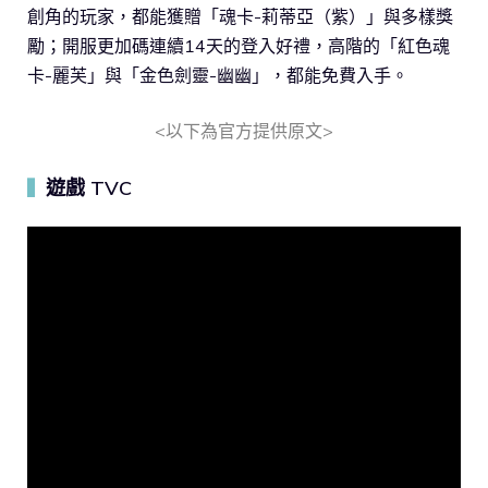
創角的玩家，都能獲贈「魂卡-莉蒂亞（紫）」與多樣獎
勵；開服更加碼連續14天的登入好禮，高階的「紅色魂
卡-麗芙」與「金色劍靈-幽幽」，都能免費入手。
<以下為官方提供原文>
遊戲 TVC
▍