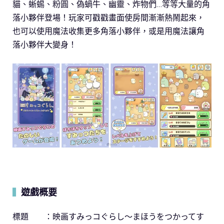
貓、蜥蜴、粉圓、偽蝸牛、幽靈、炸物們…等等大量的角
落小夥伴登場！玩家可戳戳畫面使房間漸漸熱鬧起來，
也可以使用魔法收集更多角落小夥伴，或是用魔法讓角
落小夥伴大變身！
遊戲概要
▍
標題 ：映画すみっコぐらし～まほうをつかってす