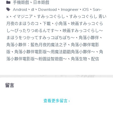
手機遊戲
、
日本遊戲
Android
、
dl
、
Download
、
Imagineer
、
iOS
、
San-
x
、
イマジニア
、
すみっコぐらし
、
すみっコぐらし 青い
月夜のまほうのコ
、
下載
、
小角落
、
映画すみっコぐら
し～ぴったりつめるんです～
、
映画すみっコぐらし～
まほうをつかってすみっコぽちぽち～
、
角落小夥伴
、
角落小夥伴：藍色月夜的魔法之子
、
角落小夥伴電影
版
、
角落小夥伴電影版～用魔法戳戳角落小夥伴～
、
角
落小夥伴電影版～粉圓益智遊戲～
、
角落生物
、
配信
留言
查看更多留言 ›