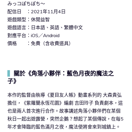
みっコぽちぽち～
配信日 ：2021年11月4日
遊戲類型：休閒益智
遊戲語言：日本語、英語、繁體中文
對應平台：iOS／Android
價格 ：免費（含收費道具）
▍
關於《角落小夥伴：藍色月夜的魔法之
子》
本作的監督由執導《夏目友人帳》動畫系列的 大森貴弘
擔任，《紫羅蘭永恆花園》編劇 吉田玲子 負責劇本，這
也是兩人首次進行合作。故事講述角落小夥伴們在某個
秋日一起出遊露營，突然企鵝？想起了某個傳說，在每5
年才會降臨的藍色滿月之夜，魔法使將會來到城鎮上。