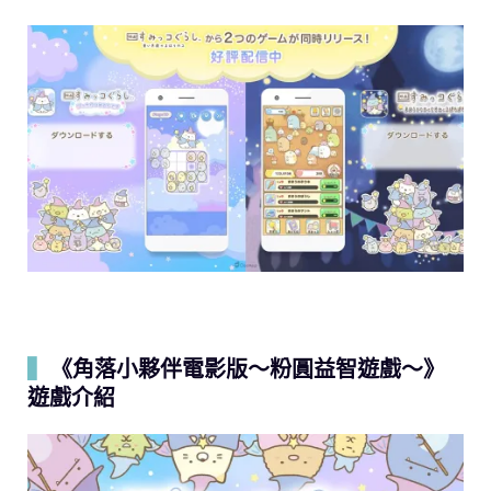
▍
《角落小夥伴電影版～粉圓益智遊戲～》
遊戲介紹