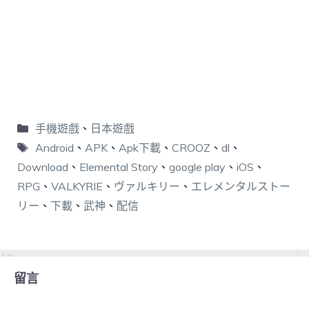
手機遊戲
、
日本遊戲
Android
、
APK
、
Apk下載
、
CROOZ
、
dl
、
Download
、
Elemental Story
、
google play
、
iOS
、
RPG
、
VALKYRIE
、
ヴァルキリー
、
エレメンタルストー
リー
、
下載
、
武神
、
配信
留言