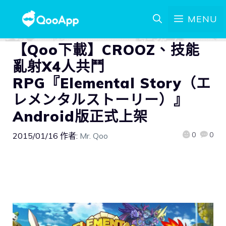
MENU
【Qoo下載】CROOZ、技能
亂射X4人共鬥
RPG『Elemental Story（エ
レメンタルストーリー）』
Android版正式上架
0
0
2015/01/16
作者:
Mr. Qoo