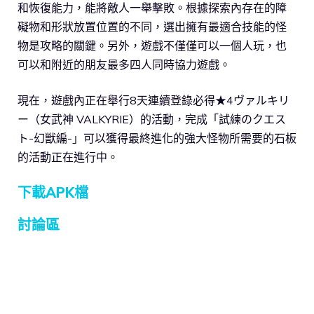
和恢復能力，能將敵人一舉擊敗。根據探索內存在的障
礙物和形狀放置位置的不同，選出擁有最適合技能的怪
物是攻略的關鍵。另外，遊戲不僅僅可以一個人玩，也
可以和附近的朋友最多四人同時協力遊戲。
現在，遊戲內正在舉行8天連續登錄必得★4ヴァルキリ
ー（女武神 VALKYRIE）的活動，完成「試練のクエス
ト-幻獣編-」可以獲得最終進化的強大怪物所需要的石板
的活動正在進行中。
下載APK檔
討論區