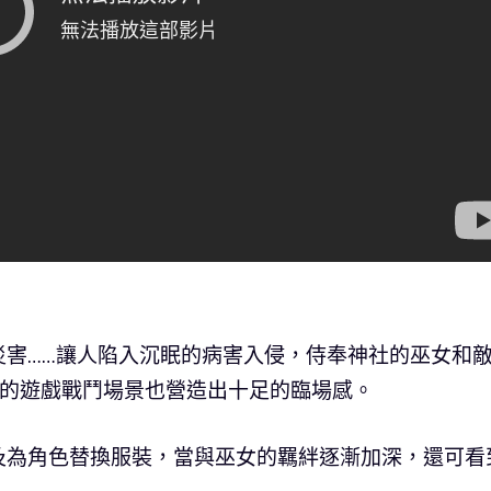
災害……讓人陷入沉眠的病害入侵，侍奉神社的巫女和
繪的遊戲戰鬥場景也營造出十足的臨場感。
及為角色替換服裝，當與巫女的羈絆逐漸加深，還可看