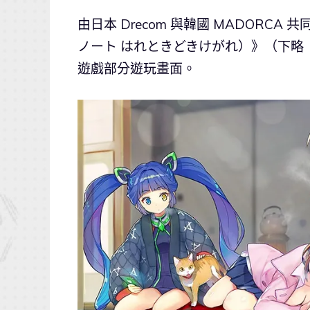
由日本 Drecom 與韓國 MADORCA
ノート はれときどきけがれ）》（下略《
遊戲部分遊玩畫面。