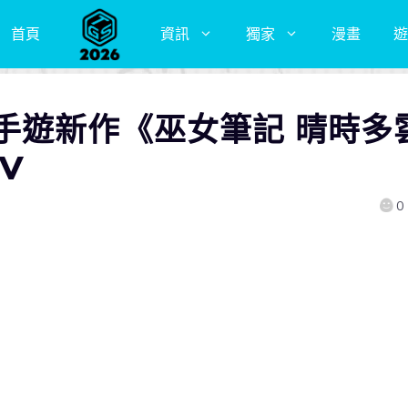
首頁
資訊
獨家
漫畫
遊
手遊新作《巫女筆記 晴時多
V
0