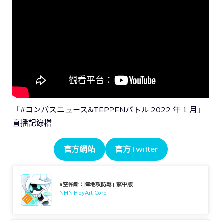
「#コンパスニュース&TEPPENバトル 2022 年 1 月」
直播記錄檔
官方網站
官方Twitter
#空帕斯：陣地攻防戰 | 繁中版
NHN PlayArt Corp.