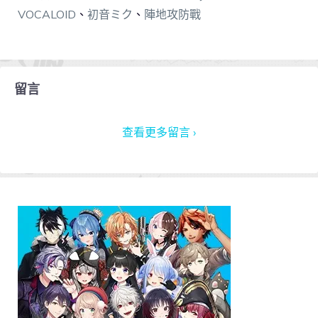
VOCALOID
、
初音ミク
、
陣地攻防戰
留言
查看更多留言 ›