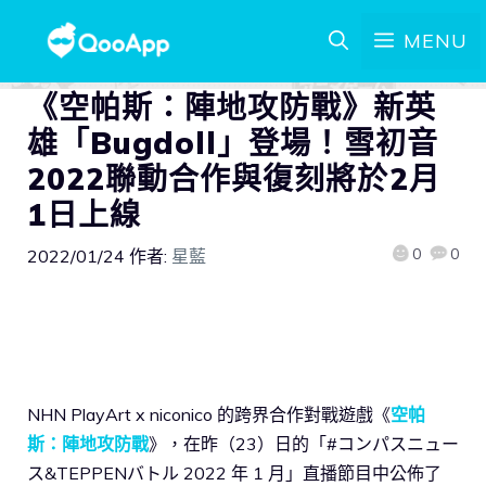
MENU
《空帕斯：陣地攻防戰》新英
雄「Bugdoll」登場！雪初音
2022聯動合作與復刻將於2月
1日上線
0
0
2022/01/24
作者:
星藍
NHN PlayArt x niconico 的跨界合作對戰遊戲《
空帕
斯：陣地攻防戰
》，在昨（23）日的「#コンパスニュー
ス&TEPPENバトル 2022 年 1 月」直播節目中公佈了