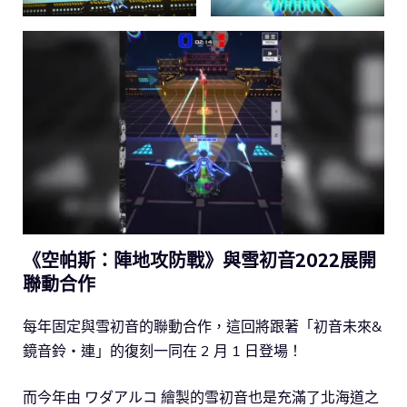
《空帕斯：陣地攻防戰》與雪初音2022展開
聯動合作
每年固定與雪初音的聯動合作，這回將跟著「初音未來&
鏡音鈴・連」的復刻一同在 2 月 1 日登場！
而今年由 ワダアルコ 繪製的雪初音也是充滿了北海道之