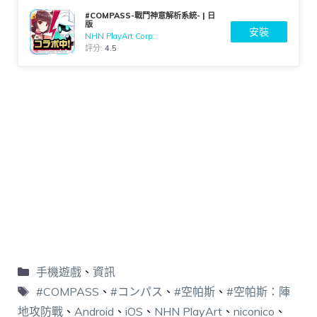
#COMPASS-戰鬥神意解析系統- | 日
版
安裝
NHN PlayArt Corp.
評分:
4.5
手機遊戲
、
資訊
#COMPASS
、
#コンパス
、
#空帕斯
、
#空帕斯：陣
地攻防戰
、
Android
、
iOS
、
NHN PlayArt
、
niconico
、