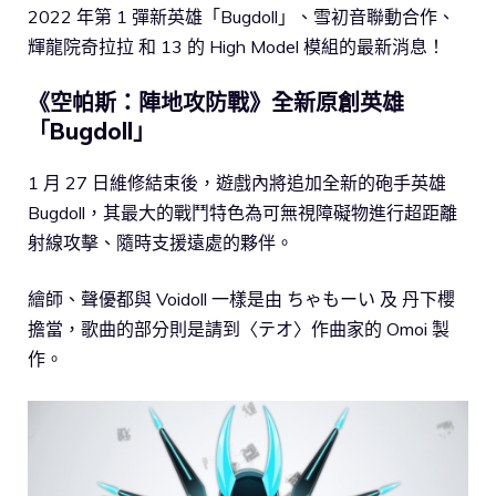
2022 年第 1 彈新英雄「Bugdoll」、雪初音聯動合作、
輝龍院奇拉拉 和 13 的 High Model 模組的最新消息！
《空帕斯：陣地攻防戰》全新原創英雄
「Bugdoll」
1 月 27 日維修結束後，遊戲內將追加全新的砲手英雄
Bugdoll，其最大的戰鬥特色為可無視障礙物進行超距離
射線攻擊、隨時支援遠處的夥伴。
繪師、聲優都與 Voidoll 一樣是由 ちゃもーい 及 丹下櫻
擔當，歌曲的部分則是請到〈テオ〉作曲家的 Omoi 製
作。