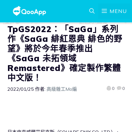
MENU
TpGS2022：「SaGa」系列
作《SaGa 緋紅恩典 緋色的野
望》將於今年春季推出
《SaGa 未拓領域
Remastered》確定製作繁體
中文版！
0
0
2022/01/25
作者:
高級雜工Mo編
日本史克威爾艾尼克斯（SQUARE ENIX CO., LTD.）、