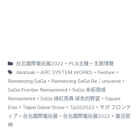
台北國際電玩展2022
、
PC&主機
、
主題博覽
Akatsuki
、
ARC SYSTEM WORKS
、
Feature
、
Romancing SaGa
、
Romancing SaGa Re；universe
、
SaGa Frontier Remastered
、
SaGa 未拓領域
Remastered
、
SaGa 緋紅恩典 緋色的野望
、
Square
Enix
、
Taipei Game Show
、
TpGS2022
、
サガ フロンテ
ィア
、
台北國際電玩展
、
台北國際電玩展2022
、
復活邪
神