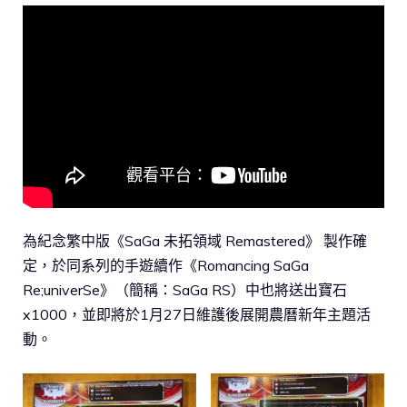
為紀念繁中版《SaGa 未拓領域 Remastered》 製作確
定，於同系列的手遊續作《Romancing SaGa
Re;univerSe》（簡稱：SaGa RS）中也將送出寶石
x1000，並即將於1月27日維護後展開農曆新年主題活
動。