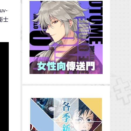
uv-
衛士