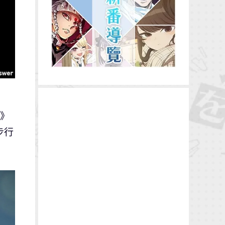
v》
步行