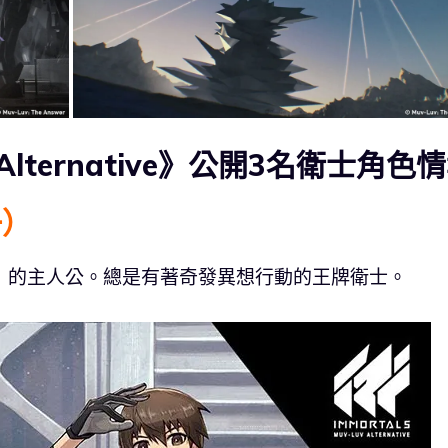
uv Alternative》公開3名衛士角色
一
）
rnative》的主人公。總是有著奇發異想行動的王牌衛士。