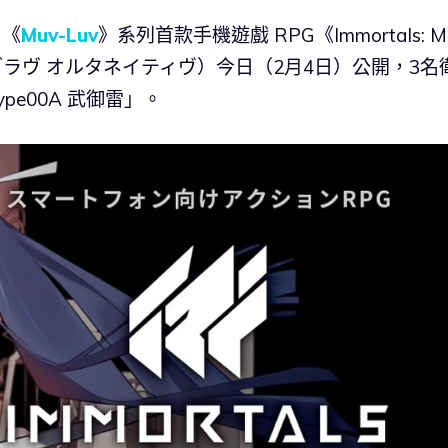
，《
Muv-Luv
》系列首款手機遊戲 RPG《Immortals: M
ルズ：マブラヴ オルタネイティヴ）今日（2月4日）公開，3名
pe00A 武御雷」。