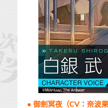
●
御劍冥夜（CV：奈波