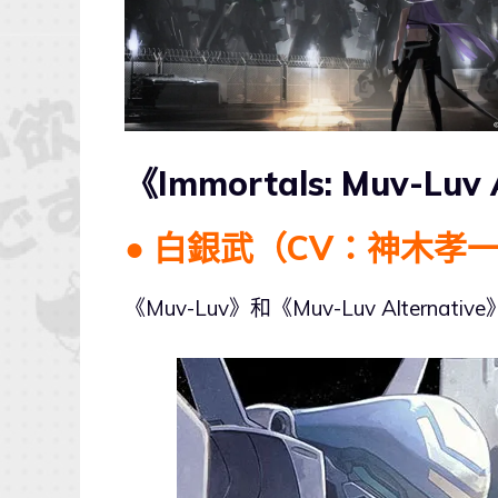
《Immortals: Muv-L
●
白銀武（CV：神木孝
《Muv-Luv》和《Muv-Luv Alte