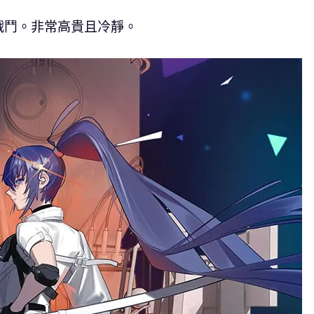
戰鬥。非常高貴且冷靜。