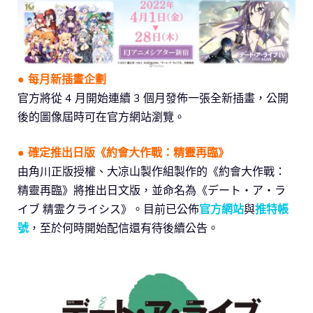
● 每月新插畫企劃
官方將從 4 月開始連續 3 個月發佈一張全新插畫，公開
後的圖像屆時可在官方網站瀏覽。
●
確定推出日版
《約會大作戰：精靈再臨》
由角川正版授權、大凉山製作組製作的《約會大作戰：
精靈再臨》將推出日文版，並命名為《デート・ア・ラ
イブ 精霊クライシス》。目前已公佈
官方網站
與
推特帳
號
，至於何時開始配信還有待後續公告。