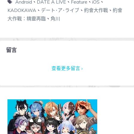
Android
、
DATE A LIVE
、
Feature
、
iOS
、
KADOKAWA
、
デート･ア･ライブ
、
約會大作戰
、
約會
大作戰：精靈再臨
、
角川
留言
查看更多留言 ›