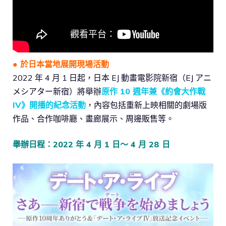
● 於日本當地展開現場活動
2022 年 4 月 1 日起，日本 EJ 動畫電影院新宿（EJ アニ
メシアター新宿）將舉辦
原作 10 週年兼《約會大作戰
IV》開播的紀念活動
，內容包括重新上映相關的劇場版
作品、合作咖啡廳、畫廊展示、周邊販售等。
舉辦日程：2022 年 4 月 1 日～ 4 月 28 日