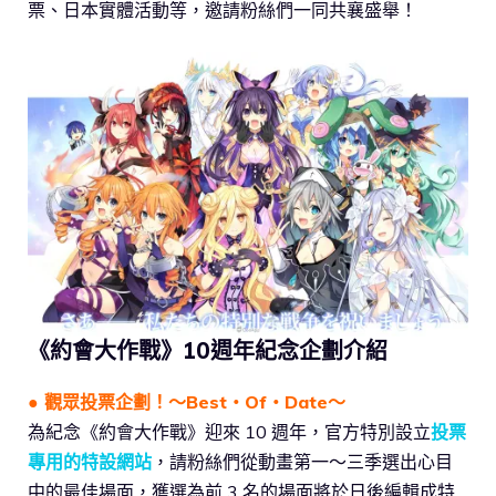
票、日本實體活動等，邀請粉絲們一同共襄盛舉！
《約會大作戰》10週年紀念企劃介紹
● 觀眾投票企劃！～Best・Of・Date～
為紀念《約會大作戰》迎來 10 週年，官方特別設立
投票
專用的特設網站
，請粉絲們從動畫第一～三季選出心目
中的最佳場面，獲選為前 3 名的場面將於日後編輯成特