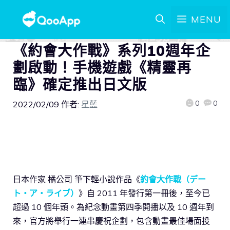
MENU
《約會大作戰》系列10週年企
劃啟動！手機遊戲《精靈再
臨》確定推出日文版
0
0
2022/02/09
作者:
星藍
日本作家 橘公司 筆下輕小說作品《
約會大作戰（デー
ト・ア・ライブ）
》自 2011 年發行第一冊後，至今已
超過 10 個年頭。為紀念動畫第四季開播以及 10 週年到
來，官方將舉行一連串慶祝企劃，包含動畫最佳場面投