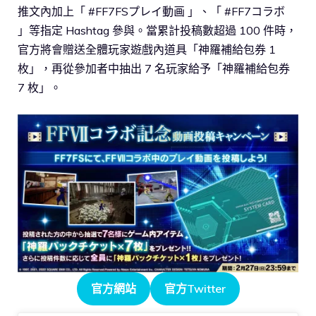
推文內加上「 #FF7FSプレイ動画 」、「 #FF7コラボ
」等指定 Hashtag 參與。當累計投稿數超過 100 件時，
官方將會贈送全體玩家遊戲內道具「神羅補給包券 1
枚」，再從參加者中抽出 7 名玩家給予「神羅補給包券
7 枚」。
官方網站
官方Twitter