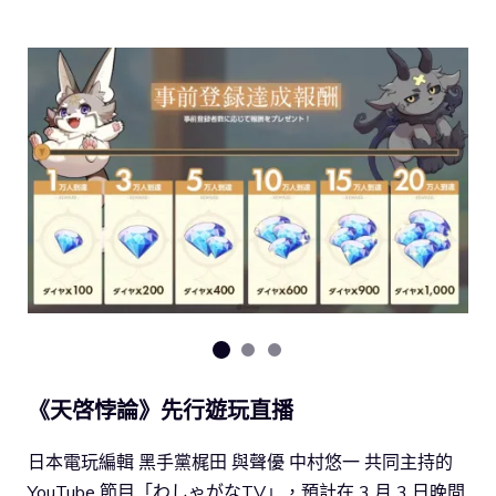
《天啓悖論》先行遊玩直播
日本電玩編輯 黑手黨梶田 與聲優 中村悠一 共同主持的
YouTube 節目「わしゃがなTV」，預計在 3 月 3 日晚間