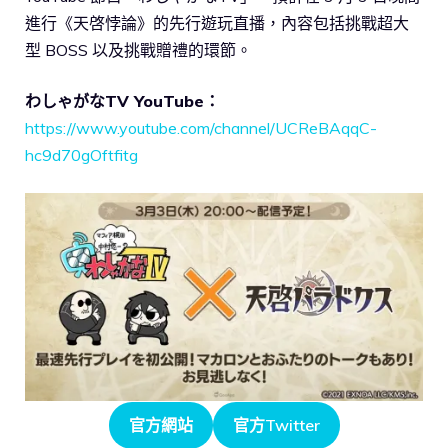
進行《天啓悖論》的先行遊玩直播，內容包括挑戰超大
型 BOSS 以及挑戰贈禮的環節。
わしゃがなTV YouTube：
https://www.youtube.com/channel/UCReBAqqC-
hc9d70gOftfitg
官方網站
官方Twitter