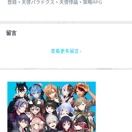
登錄
、
天啓パラドクス
、
天啓悖論
、
策略RPG
留言
查看更多留言 ›