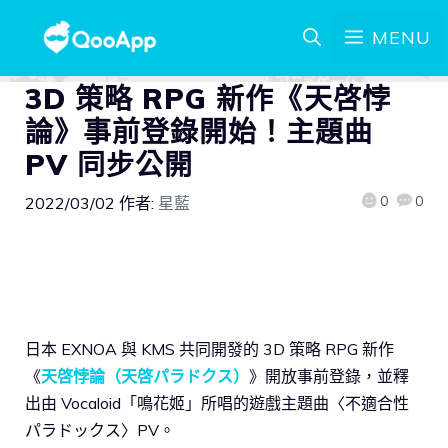
MENU
3D 策略 RPG 新作《天啓悖
論》事前登錄開始！主題曲
PV 同步公開
0
0
2022/03/02
作者:
星藍
日本 EXNOA 與 KMS 共同開發的 3D 策略 RPG 新作
《
天啓悖論（天啓パラドクス）
》開放事前登錄，並釋
出由 Vocaloid「鳴花姬」所唱的遊戲主題曲〈不適合性
パラドックス〉PV。