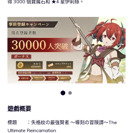
得 3000 個寶魔石和 ★4 星伊莉絲。
遊戲概要
標題 ：失格紋の最強賢者 ～導刻の冒険譚～The
Ultimate Reincarnation