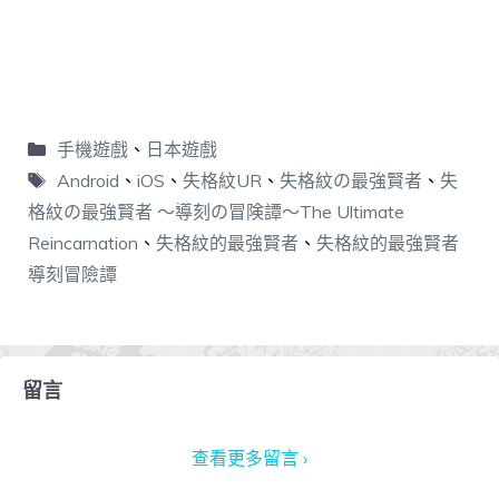
手機遊戲
、
日本遊戲
Android
、
iOS
、
失格紋UR
、
失格紋の最強賢者
、
失
格紋の最強賢者 ～導刻の冒険譚～The Ultimate
Reincarnation
、
失格紋的最強賢者
、
失格紋的最強賢者
導刻冒險譚
留言
查看更多留言 ›