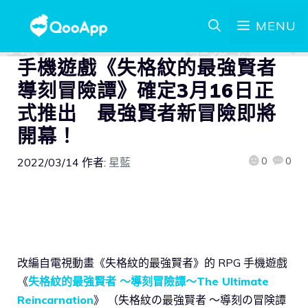
MENU
手機遊戲《失格紋的最強賢者
導刻冒險譚》確定3月16日正
式推出 最強賢者新冒險即將
開幕！
0
0
2022/03/14
作者:
星藍
改編自電視動畫《失格紋的最強賢者》的 RPG 手機遊戲
《
失格紋的最強賢者 ～導刻冒險譚～The Ultimate
Reincarnation
》 （失格紋の最強賢者 ～導刻の冒険譚