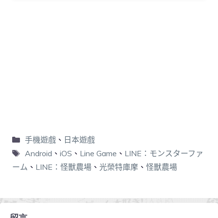
手機遊戲
、
日本遊戲
Android
、
iOS
、
Line Game
、
LINE：モンスターファ
ーム
、
LINE：怪獸農場
、
光榮特庫摩
、
怪獸農場