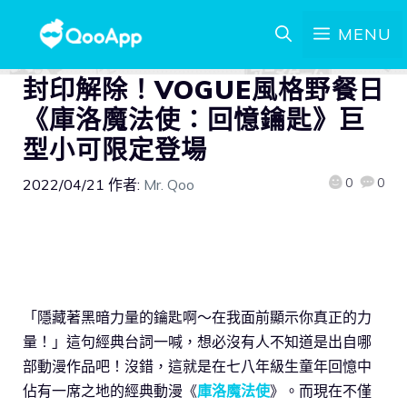
MENU
封印解除！VOGUE風格野餐日
《庫洛魔法使：回憶鑰匙》巨
型小可限定登場
0
0
2022/04/21
作者:
Mr. Qoo
「隱藏著黑暗力量的鑰匙啊～在我面前顯示你真正的力
量！」這句經典台詞一喊，想必沒有人不知道是出自哪
部動漫作品吧！沒錯，這就是在七八年級生童年回憶中
佔有一席之地的經典動漫《
庫洛魔法使
》。而現在不僅