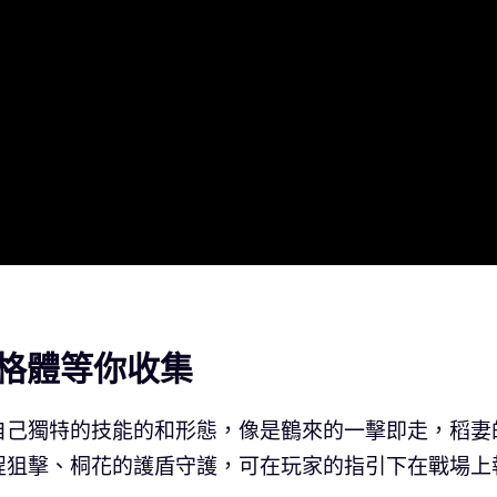
格體等你收集
自己獨特的技能的和形態，像是鶴來的一擊即走，稻妻
程狙擊、桐花的護盾守護，可在玩家的指引下在戰場上