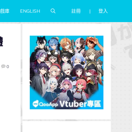
註冊
登入
戲庫
ENGLISH
體
0