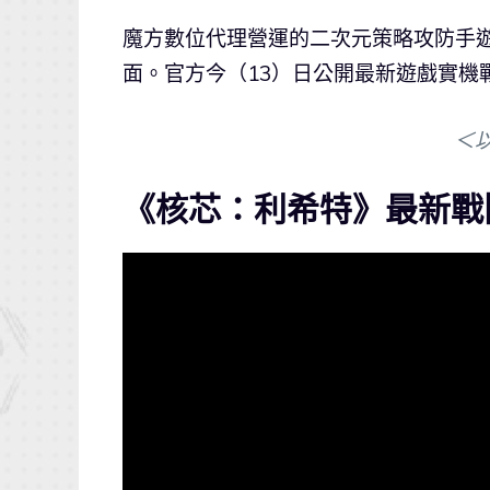
魔方數位代理營運的二次元策略攻防手
面。官方今（13）日公開最新遊戲實機
＜
《核芯：利希特》最新戰鬥