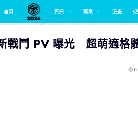
首頁
資訊
獨家
漫畫
遊
戰鬥 PV 曝光 超萌適格
0