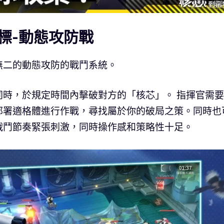
標-動態攻防戰
無二的動態攻防的戰鬥系統。
同時，於規定時間內擊破對方的「核芯」。 指揮官需
部署適格體進行作戰，尋找屬於你的破局之策。同時也
戰鬥節奏緊張刺激，同時操作感和策略性十足。