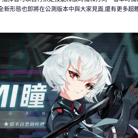
全新形態也即將在公測版本中與大家見面,還有更多超