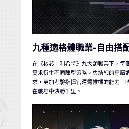
九種適格體職業-自由搭
在《核芯：利希特》九大類職業下，每
需求衍生不同陣型策略。集結您的專屬
求，更加考驗指揮官運籌帷幄的能力。
在戰場中決勝千里。