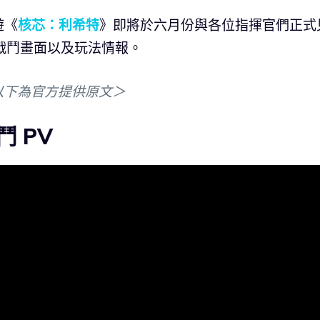
遊《
核芯：利希特
》即將於六月份與各位指揮官們正式
戰鬥畫面以及玩法情報。
以下為官方提供原文＞
 PV