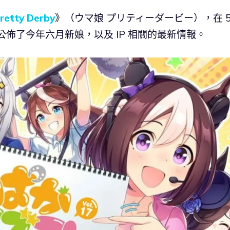
etty Derby
》（ウマ娘 プリティーダービー），在 5
TV」公佈了今年六月新娘，以及 IP 相關的最新情報。