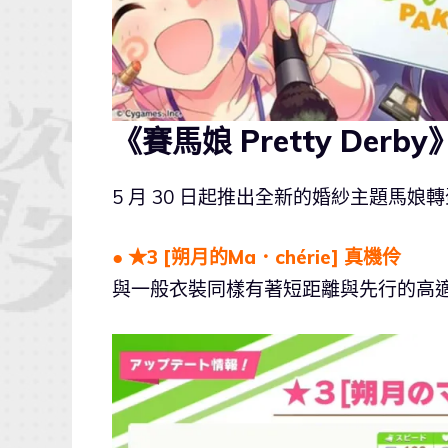
《賽馬娘 Pretty Der
5 月 30 日起推出全新的婚紗主題馬
● ★3 [朔月的Ma．chérie] 真機伶
與一般衣裝同樣有著短距離與先行的高