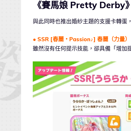
《賽馬娘 Pretty Der
與此同時也推出婚紗主題的支援卡轉蛋
● SSR [
春麗・Passion♪
] 春麗（力量）
雖然沒有任何提示技能，卻具備「增加提