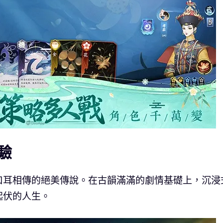
驗
口耳相傳的絕美傳說。在古韻滿滿的劇情基礎上，沉浸
起伏的人生。