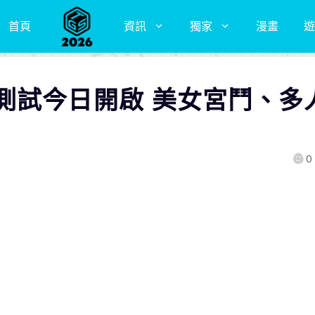
首頁
資訊
獨家
漫畫
遊
測試今日開啟 美女宮鬥、多
0