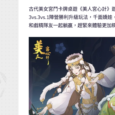
古代美女宮鬥卡牌桌遊《美人宮心計》遊戲
3vs.3vs.1陣營勝利升級玩法，千
和戲精隊友一起躺贏，趕緊來體驗更加