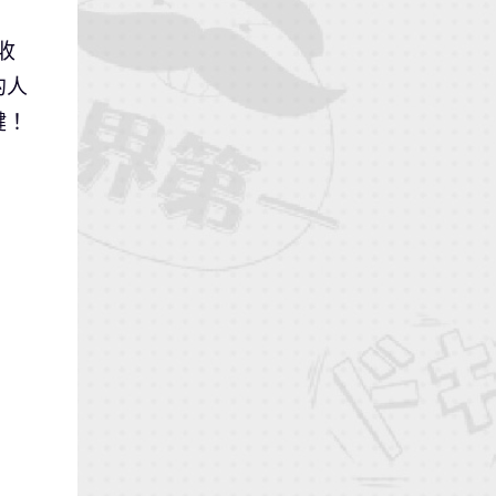
收
的人
鍵！