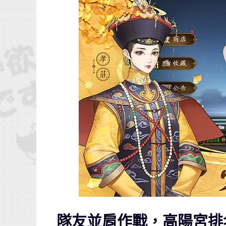
隊友並肩作戰，高陽宮排