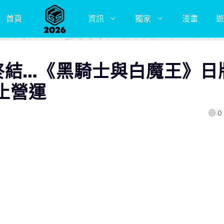
首頁
資訊
獨家
漫畫
遊
終結…《黑騎士與白魔王》日
止營運
0