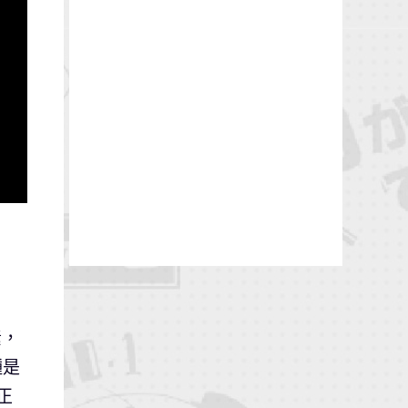
素，
種是
正