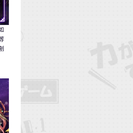
如
等
創